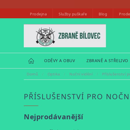
Přejít
na
Prodejna
Služby puškaře
Blog
Prode
obsah
HOME
ODĚVY A OBUV
ZBRANĚ A STŘELIVO
Domů
/
Optika
/
Noční vidění
/
Příslušenství p
PŘÍSLUŠENSTVÍ PRO NOČN
Nejprodávanější