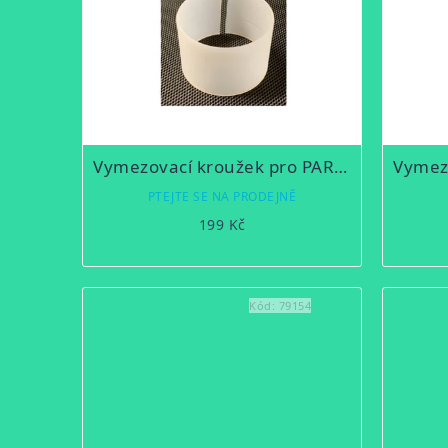
Vymezovací kroužek pro PARD NV007 z 42 na 38mm
PTEJTE SE NA PRODEJNĚ
199 Kč
Kód:
79154