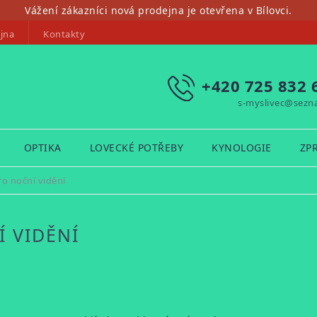
Vážení zákazníci nová prodejna je otevřena v Bílovci.
jna
Kontakty
+420 725 832 
s-myslivec@sezn
OPTIKA
LOVECKÉ POTŘEBY
KYNOLOGIE
ZP
ro noční vidění
Í VIDĚNÍ