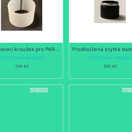
Vymezovací kroužek pro PARD NV007 z 45 na 43mm
PTEJTE SE NA PRODEJNĚ
PTEJTE SE NA PRODEJN
199 Kč
390 Kč
Kód:
79165
Kód: