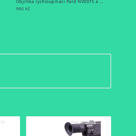
Objímka rychloupínací Pard NV007S a NV007SP 45mm
990 Kč
153
Kód:
78607501