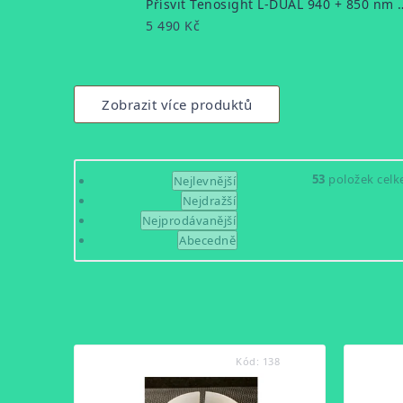
Přísvit Tenosight L-DUA
5 490 Kč
Zobrazit více produktů
Řazení
53
položek cel
Nejlevnější
Nejdražší
produktů
Nejprodávanější
Abecedně
Výpis
produktů
Kód:
138