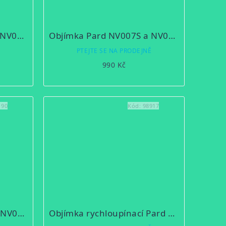
Objímka Pard NV007S a NV007SP 45mm
Objímka Pard NV007S a NV007SP 48mm
Ě
PTEJTE SE NA PRODEJNĚ
990 Kč
:
90
Kód:
98917
Objímka Pard NV007V a NV007A 48mm
Objímka rychloupínací Pard NV007S a NV007SP 45mm