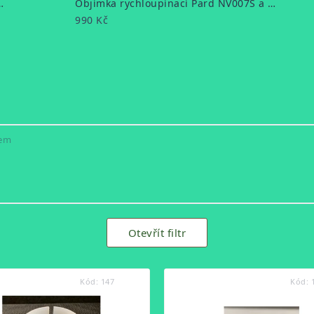
L 940 + 850 nm Laser
Objímka rychloupínací Pard NV007S a NV007SP 51mm
990 Kč
kem
Otevřít filtr
Kód:
147
Kód: