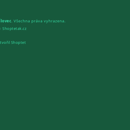
ílovec
. Všechna práva vyhrazena.
gn
Shoptetak.cz
tvořil Shoptet