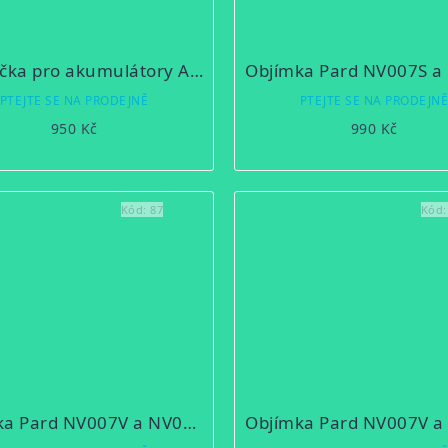
Nabíječka pro akumulátory APS2/APS3
PTEJTE SE NA PRODEJNĚ
PTEJTE SE NA PRODEJN
950 Kč
990 Kč
Kód:
87
Kód
Objímka Pard NV007V a NV007A 45mm