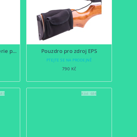
Prodloužená krytka baterie pro PARD NV007 a 008 originál
Pouzdro pro zdroj EPS
Ě
PTEJTE SE NA PRODEJNĚ
790 Kč
683
Kód:
684