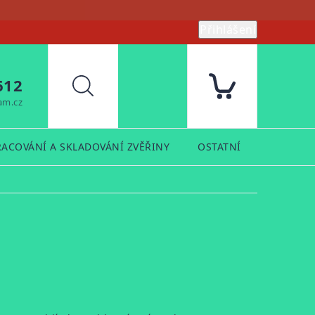
Přihlášení
612
Hledat
am.cz
RACOVÁNÍ A SKLADOVÁNÍ ZVĚŘINY
OSTATNÍ
PRODUK