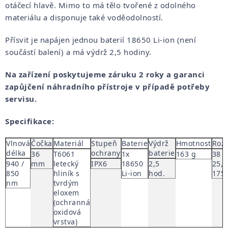
otáčecí hlavě. Mimo to má tělo tvořené z odolného
materiálu a disponuje také voděodolností.
Přísvit je napájen jednou baterií 18650 Li-ion (není
součástí balení) a má výdrž 2,5 hodiny.
Na zařízení poskytujeme záruku 2 roky a garanci
zapůjčení náhradního přístroje v případě potřeby
servisu.
Specifikace:
Vlnová
Čočka
Materiál
Stupeň
Baterie
Výdrž
Hmotnost
Roz
délka
ochrany
baterie
36
T6061
1x
163 g
38 x
940 /
mm
letecký
IPX6
18650
2,5
25,4
850
hliník s
Li-ion
hod.
175
nm
tvrdým
eloxem
(ochranná
oxidová
vrstva)