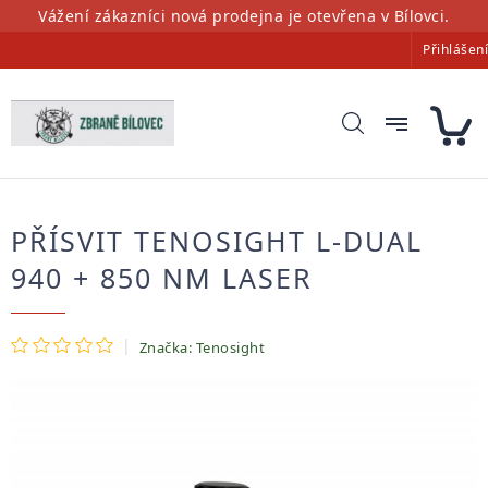
Přejít
Vážení zákazníci nová prodejna je otevřena v Bílovci.
na
Přihlášení
obsah
PŘÍSVIT TENOSIGHT L-DUAL
940 + 850 NM LASER
Průměrné
Značka:
Tenosight
hodnocení
produktu
je
0,0
z
5
hvězdiček.