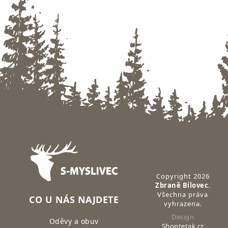
Zápatí
Copyright 2026
Zbraně Bílovec
.
Všechna práva
CO U NÁS NAJDETE
vyhrazena.
Design
Oděvy a obuv
Shoptetak.cz