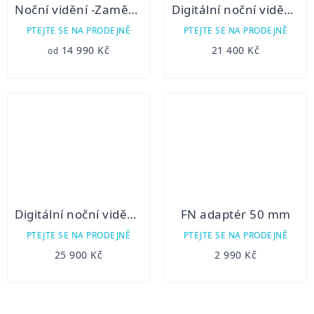
Noční vidění -Zaměřovač PARD DS35 bez přísvitu (systém den/noc)
Digitální noční vidění Hikmicro ALPEX 4K A50E
PTEJTE SE NA PRODEJNĚ
PTEJTE SE NA PRODEJNĚ
14 990 Kč
21 400 Kč
od
Digitální noční vidění Hikmicro ALPEX 4K A50EL LRF
FN adaptér 50 mm
PTEJTE SE NA PRODEJNĚ
PTEJTE SE NA PRODEJNĚ
25 900 Kč
2 990 Kč