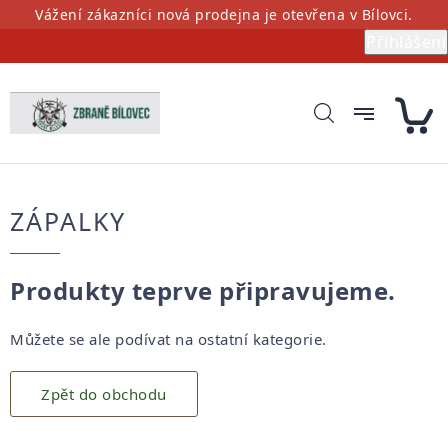
Přejít
Vážení zákazníci nová prodejna je otevřena v Bílovci.
na
Přihlášení
obsah
ZÁPALKY
Produkty teprve připravujeme.
Můžete se ale podívat na ostatní kategorie.
Zpět do obchodu