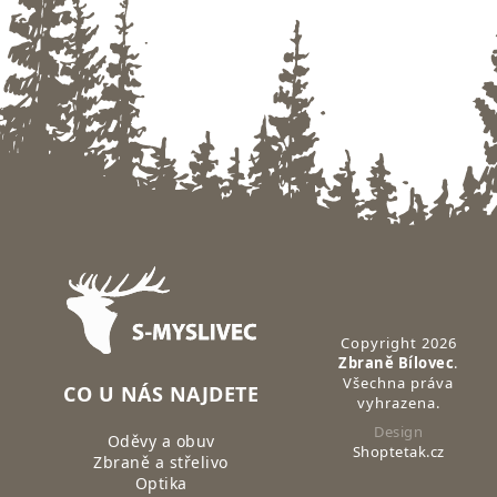
Zápatí
Copyright 2026
Zbraně Bílovec
.
Všechna práva
CO U NÁS NAJDETE
vyhrazena.
Design
Oděvy a obuv
Shoptetak.cz
Zbraně a střelivo
Optika