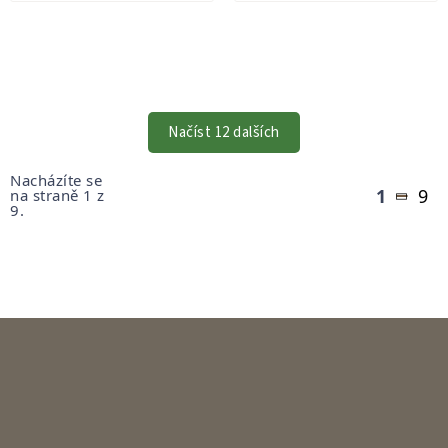
OVLÁDACÍ
PRVKY
VÝPISU
Načíst 12 dalších
Stránkování
Nacházíte se
1
9
na straně 1 z
9.