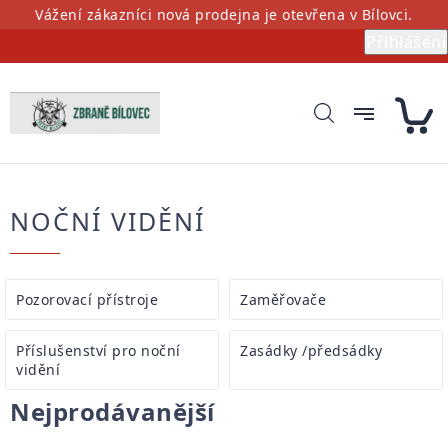
Přejít
Vážení zákazníci nová prodejna je otevřena v Bílovci.
na
Přihlášení
obsah
NOČNÍ VIDĚNÍ
Pozorovací přístroje
Zaměřovače
Příslušenství pro noční
Zasádky /předsádky
vidění
Nejprodávanější