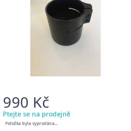
990 Kč
Měrná
Ptejte se na prodejně
cena:
Položka byla vyprodána…