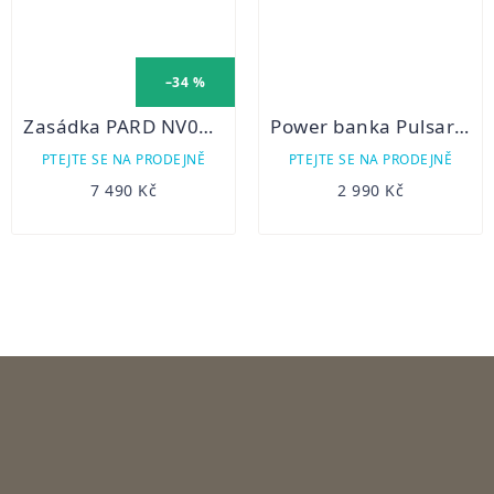
–34 %
Zasádka PARD NV007V 16mm 940nm Digitální noční vidění
Power banka Pulsar PB8i
PTEJTE SE NA PRODEJNĚ
PTEJTE SE NA PRODEJNĚ
7 490 Kč
2 990 Kč