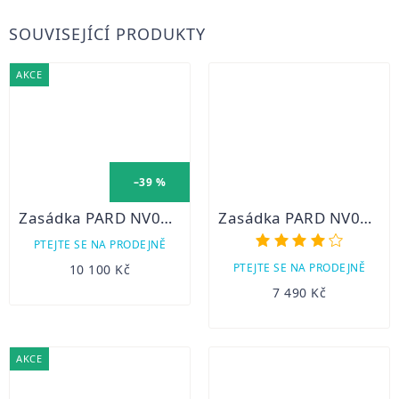
SOUVISEJÍCÍ PRODUKTY
AKCE
–39 %
Zasádka PARD NV007S 850nm Digitální noční vidění
Zasádka PARD NV007V 12mm 940nm Digitální noční vidění
Průměr
PTEJTE SE NA PRODEJNĚ
hodnoc
PTEJTE SE NA PRODEJNĚ
10 100 Kč
produk
7 490 Kč
je
3,7
z
5
AKCE
hvězdič