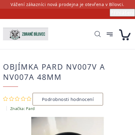
Přejít
Vážení zákazníci nová prodejna je otevřena v Bílovci.
na
Přihlášení
obsah
OBJÍMKA PARD NV007V A
NV007A 48MM
Průměrné
Podrobnosti hodnocení
hodnocení
produktu
Značka:
Pard
je
0,0
z
5
hvězdiček.