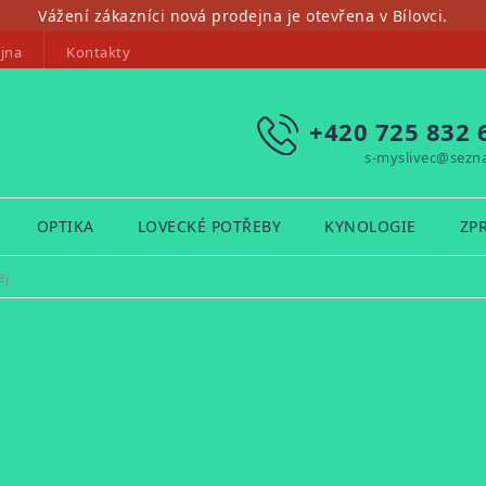
Vážení zákazníci nová prodejna je otevřena v Bílovci.
jna
Kontakty
+420 725 832 
s-myslivec@sezn
OPTIKA
LOVECKÉ POTŘEBY
KYNOLOGIE
ZP
ej
J