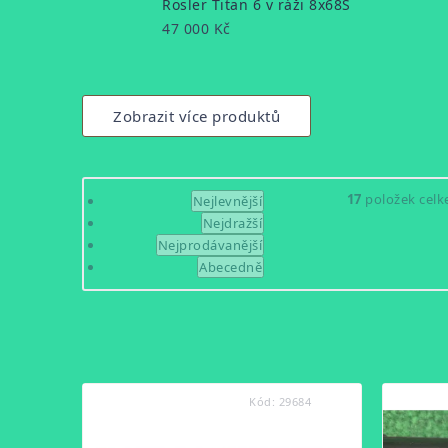
Rösler Titan 6 v ráži 8x68S
47 000 Kč
Zobrazit více produktů
Řazení
17
položek cel
Nejlevnější
Nejdražší
produktů
Nejprodávanější
Abecedně
Výpis
produktů
Kód:
29684