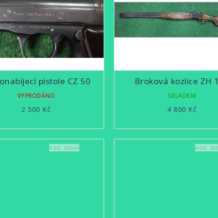
nabijecí pistole CZ 50
Broková kozlice ZH 
VYPRODÁNO
SKLADEM
2 500 Kč
4 800 Kč
Kód:
29644
Kód:
29