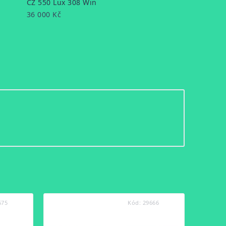
CZ 550 Lux 308 Win
36 000 Kč
675
Kód:
29666