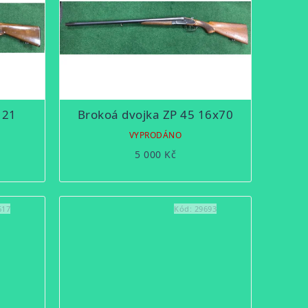
121
Brokoá dvojka ZP 45 16x70
VYPRODÁNO
5 000 Kč
617
Kód:
29693