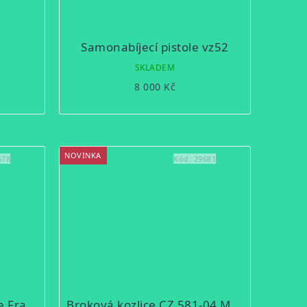
Samonabíjecí pistole vz52
SKLADEM
8 000 Kč
NOVINKA
678
Kód:
29681
Samonabíjecí brokovnice Franchi 48 AL
Broková kozlice CZ 581-04 Mod.3