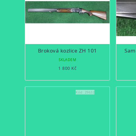
Broková kozlice ZH 101
Samo
SKLADEM
1 800 Kč
Kód:
29632