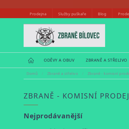
Přejít
na
Prodejna
Služby puškaře
Blog
Prode
obsah
HOME
ODĚVY A OBUV
ZBRANĚ A STŘELIVO
Domů
/
Zbraně a střelivo
/
Zbraně - komisní prod
ZBRANĚ - KOMISNÍ PRODE
Nejprodávanější