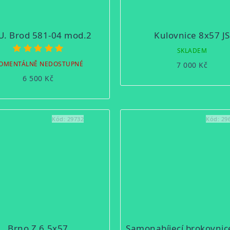
U. Brod 581-04 mod.2
Kulovnice 8x57 JS
Průměrné
SKLADEM
hodnocení
OMENTÁLNĚ NEDOSTUPNÉ
7 000 Kč
produktu
6 500 Kč
je
5,0
z
5
Kód:
29732
Kód:
29
hvězdiček.
Brno Z 6,5x57