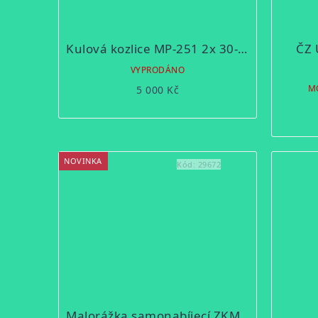
Kulová kozlice MP-251 2x 30-06 Sprg.
ČZ 
VYPRODÁNO
M
5 000 Kč
NOVINKA
Kód:
29672
Malorážka samonabíjecí ZKM 511