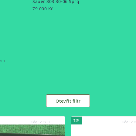
Sauer 303 30-06 Sprg
79 000 Kč
kem
Otevřít filtr
TIP
Kód:
29690
Kód:
29