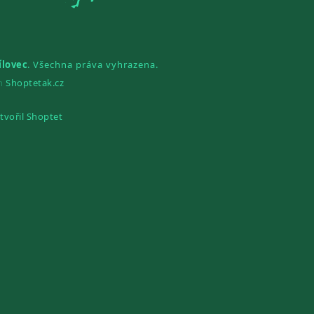
ílovec
. Všechna práva vyhrazena.
gn
Shoptetak.cz
tvořil Shoptet