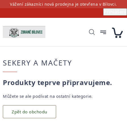
Přejít
Vážení zákazníci nová prodejna je otevřena v Bílovci.
na
Přihlášení
obsah
SEKERY A MAČETY
Produkty teprve připravujeme.
Můžete se ale podívat na ostatní kategorie.
Zpět do obchodu