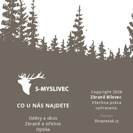
Zápatí
Copyright 2026
Zbraně Bílovec
.
Všechna práva
CO U NÁS NAJDETE
vyhrazena.
Design
Oděvy a obuv
Shoptetak.cz
Zbraně a střelivo
Optika