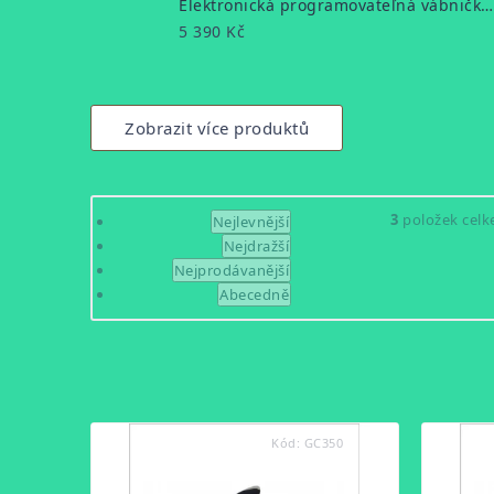
Elektronická programovateľná vábnička ICOtec Helion
5 390 Kč
Zobrazit více produktů
Řazení
3
položek cel
Nejlevnější
Nejdražší
produktů
Nejprodávanější
Abecedně
Výpis
produktů
Kód:
GC350