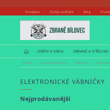
Přejít
na
Prodejna
Služby puškaře
Blog
Prode
obsah
HOME
ODĚVY A OBUV
ZBRANĚ A STŘELIVO
Domů
/
Lovecké potřeby
/
Vábničky
/
Elektron
ELEKTRONICKÉ VÁBNIČKY
Nejprodávanější