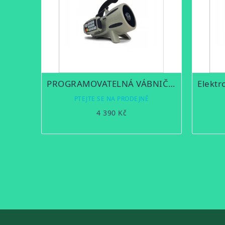
PROGRAMOVATELNÁ VÁBNIČKA GC350
PTEJTE SE NA PRODEJNĚ
4 390 Kč
OVLÁDACÍ
PRVKY
VÝPISU