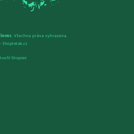
ílovec
. Všechna práva vyhrazena.
gn
Shoptetak.cz
tvořil Shoptet