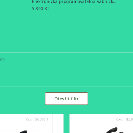
Elektronická programovateľná vábnička ICOtec - GC500
5 390 Kč
kem
Otevřít filtr
Kód:
GC500-1
Kód:
HEL