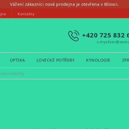
Vážení zákazníci nová prodejna je otevřena v Bílovci.
jna
Kontakty
+420 725 832 
s-myslivec@sezn
OPTIKA
LOVECKÉ POTŘEBY
KYNOLOGIE
ZP
ické vábničky