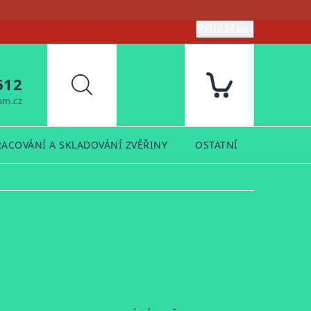
Přihlášení
612
Hledat
am.cz
RACOVÁNÍ A SKLADOVÁNÍ ZVĚŘINY
OSTATNÍ
PRODUK