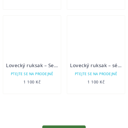
Lovecký ruksak – Sedlářství Jelínek maskáč "B"
Lovecký ruksak – ségl 5B/1
PTEJTE SE NA PRODEJNĚ
PTEJTE SE NA PRODEJNĚ
1 100 Kč
1 100 Kč
OVLÁDACÍ
PRVKY