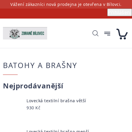
Přejít
Vážení zákazníci nová prodejna je otevřena v Bílovci.
na
Přihlášení
obsah
BATOHY A BRAŠNY
Nejprodávanější
Lovecká textilní brašna větší
930 Kč
Lovecká textilní brašna menší