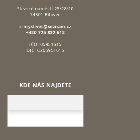
Slezské náměstí 25/28/10
74301 Bílovec
s-myslivec@seznam.cz
+420 725 832 612
IČO: 05951615
DIČ: CZ05951615
KDE NÁS NAJDETE