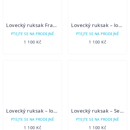
Lovecký ruksak Franzen Afrika
Lovecký ruksak – lovecká plachtovina 5B/2
PTEJTE SE NA PRODEJNĚ
PTEJTE SE NA PRODEJNĚ
1 100 Kč
1 100 Kč
Lovecký ruksak – lovecké plátno 5B/3
Lovecký ruksak – Sedlářství Jelínek maskáč "A"
PTEJTE SE NA PRODEJNĚ
PTEJTE SE NA PRODEJNĚ
1 100 Kč
1 100 Kč