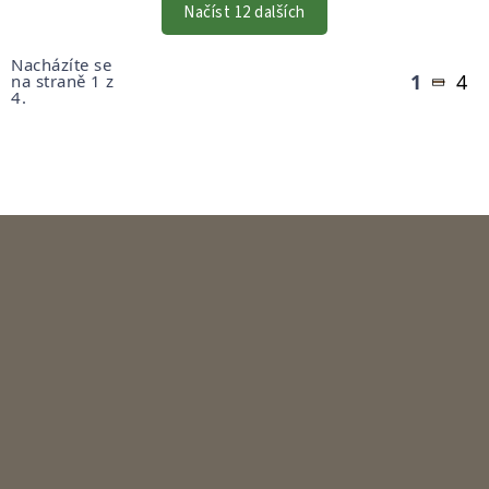
VÝPISU
Načíst 12 dalších
Stránkování
Nacházíte se
1
4
na straně 1 z
4.