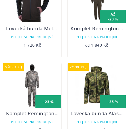
AŽ
–23 %
Lovecká bunda Moleskin letní
Komplet Remington Alabama Professional Dark Olive
PTEJTE SE NA PRODEJNĚ
PTEJTE SE NA PRODEJNĚ
1 720 Kč
1 840 Kč
od
VÝPRODEJ
VÝPRODEJ
–23 %
–35 %
Komplet Remington Alabama Professional Figure
Lovecká bunda Alaska Vapor
PTEJTE SE NA PRODEJNĚ
PTEJTE SE NA PRODEJNĚ