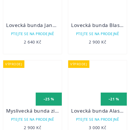
Lovecká bunda Jannu sofshell
Lovecká bunda Blaser Hardy letní
PTEJTE SE NA PRODEJNĚ
PTEJTE SE NA PRODEJNĚ
2 640 Kč
2 900 Kč
VÝPRODEJ
VÝPRODEJ
–25 %
–21 %
Myslivecká bunda zimní C.I.T. s membránou
Lovecká bunda Alaska Ranger
PTEJTE SE NA PRODEJNĚ
PTEJTE SE NA PRODEJNĚ
2 900 Kč
3 000 Kč