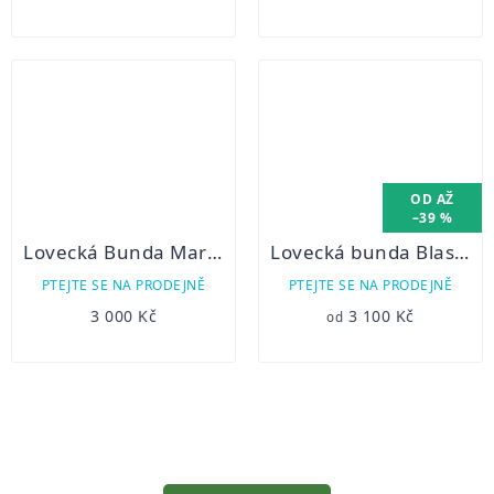
OD
AŽ
–39 %
Lovecká Bunda Margita BUFFALO
Lovecká bunda Blaser Ivar zateplená
PTEJTE SE NA PRODEJNĚ
PTEJTE SE NA PRODEJNĚ
3 000 Kč
3 100 Kč
od
OVLÁDACÍ
PRVKY