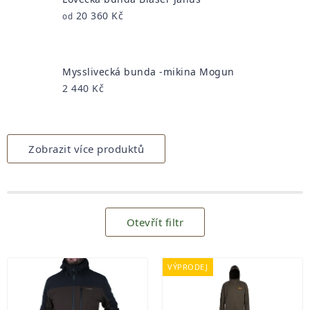
20 360 Kč
od
Mysslivecká bunda -mikina Mogun
2 440 Kč
Zobrazit více produktů
Otevřít filtr
Výpis
produktů
VÝPRODEJ