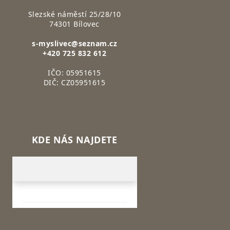
Slezské náměstí 25/28/10
74301 Bílovec
s-myslivec@seznam.cz
+420 725 832 612
IČO: 05951615
DIČ: CZ05951615
KDE NÁS NAJDETE