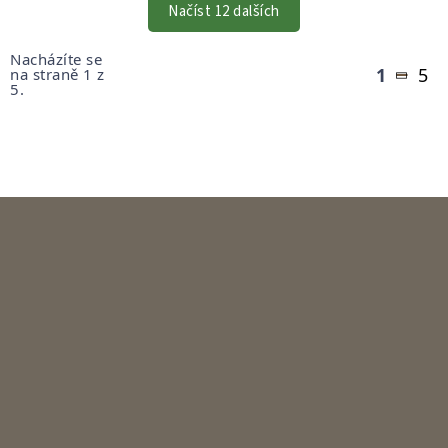
VÝPISU
Načíst 12 dalších
Stránkování
Nacházíte se
1
5
na straně 1 z
5.