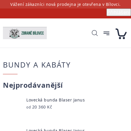
Přejít
Vážení zákazníci nová prodejna je otevřena v Bílovci.
na
Přihlášení
obsah
BUNDY A KABÁTY
Nejprodávanější
Lovecká bunda Blaser Janus
20 360 Kč
od
Lovecká bunda Blaser Janus