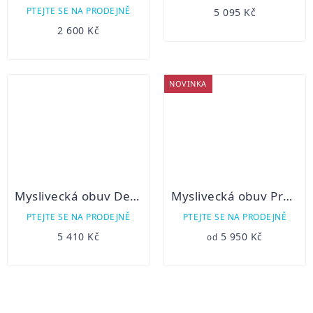
hodnocení
PTEJTE SE NA PRODEJNĚ
5 095 Kč
produktu
2 600 Kč
je
2,0
z
5
NOVINKA
hvězdiček.
Myslivecká obuv Demar TIROL DELUXE
Myslivecká obuv Prabos Polar Wolf GTX
PTEJTE SE NA PRODEJNĚ
PTEJTE SE NA PRODEJNĚ
5 410 Kč
5 950 Kč
od