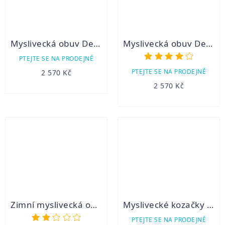
Myslivecká obuv Demar CARIBOU
Myslivecká obuv Demar HUNTER PRO
Průměr
PTEJTE SE NA PRODEJNĚ
hodnoc
PTEJTE SE NA PRODEJNĚ
2 570 Kč
produk
2 570 Kč
je
3,9
z
5
hvězdič
Zimní myslivecká obuv – TERRAIN
Myslivecké kozačky Bighorn Klondike
Průměrné
PTEJTE SE NA PRODEJNĚ