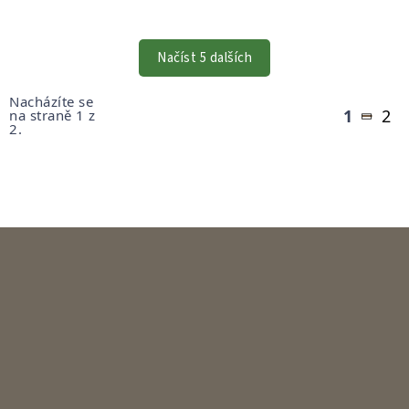
OVLÁDACÍ
PRVKY
VÝPISU
Načíst 5 dalších
Stránkování
Nacházíte se
1
2
na straně 1 z
2.