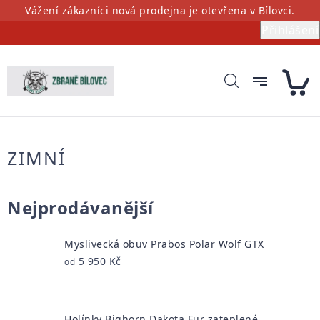
Přejít
Vážení zákazníci nová prodejna je otevřena v Bílovci.
na
Přihlášení
obsah
ZIMNÍ
Nejprodávanější
Myslivecká obuv Prabos Polar Wolf GTX
5 950 Kč
od
Holínky Bighorn Dakota Fur zateplené