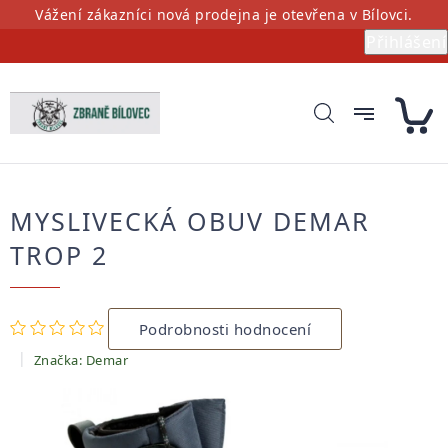
Přejít
Vážení zákazníci nová prodejna je otevřena v Bílovci.
na
Přihlášení
obsah
MYSLIVECKÁ OBUV DEMAR
TROP 2
Průměrné
Podrobnosti hodnocení
hodnocení
produktu
Značka:
Demar
je
0,0
z
5
hvězdiček.