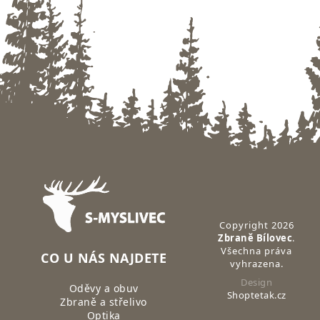
Zápatí
Copyright 2026
Zbraně Bílovec
.
Všechna práva
CO U NÁS NAJDETE
vyhrazena.
Design
Oděvy a obuv
Shoptetak.cz
Zbraně a střelivo
Optika