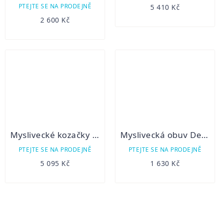
hodnocení
PTEJTE SE NA PRODEJNĚ
5 410 Kč
produktu
2 600 Kč
je
2,0
z
5
hvězdiček.
Myslivecké kozačky Bighorn Klondike
Myslivecká obuv Demar Yetti Classic
PTEJTE SE NA PRODEJNĚ
PTEJTE SE NA PRODEJNĚ
5 095 Kč
1 630 Kč