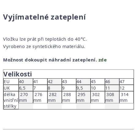
Vyjímatelné zateplení
Vložku lze prát při teplotách do 40°C.
Vyrobeno ze syntetického materiálu.
Možnost dokoupit náhradní zateplení.
zde
Velikosti
EU
40
41
42
43
44
45
46
47
UK
6,5
7
8
9
9,5
10
11
12
délka
270
276
282
288
295
302
308
314
vnitřní
mm
mm
mm
mm
mm
mm
mm
mm
stélky