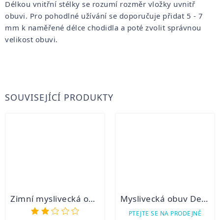
Délkou vnitřní stélky se rozumí rozměr vložky uvnitř
obuvi. Pro pohodlné užívání se doporučuje přidat 5 - 7
mm k naměřené délce chodidla a poté zvolit správnou
velikost obuvi.
SOUVISEJÍCÍ PRODUKTY
Zimní myslivecká obuv – TERRAIN
Myslivecká obuv Demar TIROL DELUXE
Průměrné
PTEJTE SE NA PRODEJNĚ