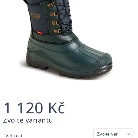
1 120 Kč
Měrná
Zvolte variantu
cena:
Velikost