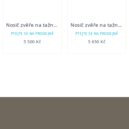
Nosič zvěře na tažné zařízení -4 polohy
Nosič zvěře na tažné zařízení -uchycení pákou
PTEJTE SE NA PRODEJNĚ
PTEJTE SE NA PRODEJNĚ
5 500 Kč
5 650 Kč
OVLÁDACÍ
PRVKY
VÝPISU