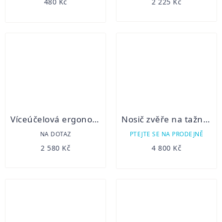
480 Kč
2 225 Kč
Víceúčelová ergonomická vana WEGU-GFT
Nosič zvěře na tažné zařízení sklopný- uchycení na šroubový držák
NA DOTAZ
PTEJTE SE NA PRODEJNĚ
2 580 Kč
4 800 Kč