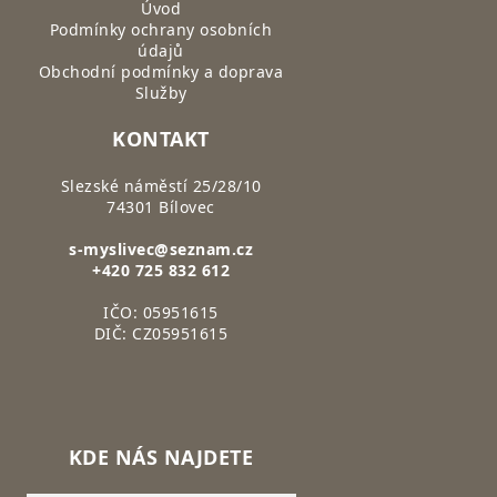
Úvod
Podmínky ochrany osobních
údajů
Obchodní podmínky a doprava
Služby
KONTAKT
Slezské náměstí 25/28/10
74301 Bílovec
s-myslivec@seznam.cz
+420 725 832 612
IČO: 05951615
DIČ: CZ05951615
KDE NÁS NAJDETE