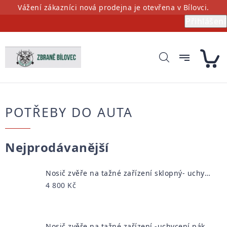
Přejít
Vážení zákazníci nová prodejna je otevřena v Bílovci.
na
Přihlášení
obsah
POTŘEBY DO AUTA
Nejprodávanější
Nosič zvěře na tažné zařízení sklopný- uchycení na šroubový držák
4 800 Kč
Nosič zvěře na tažné zařízení -uchycení pákou