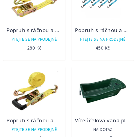
Popruh s ráčnou a háky 2t 5m TÜV/GS
Popruh s ráčnou a háky 3,5m 4ks TÜV BLUE WAY
PTEJTE SE NA PRODEJNĚ
PTEJTE SE NA PRODEJNĚ
280 Kč
450 Kč
Popruh s ráčnou a háky 5t 6m TÜV/GS
Víceúčelová vana plastová -Parforce
PTEJTE SE NA PRODEJNĚ
NA DOTAZ