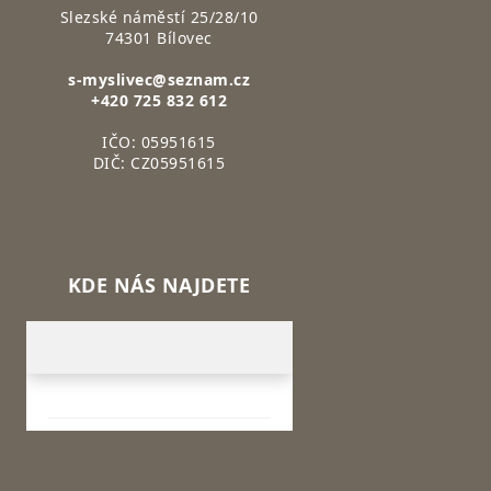
Slezské náměstí 25/28/10
74301 Bílovec
s-myslivec@seznam.cz
+420 725 832 612
IČO: 05951615
DIČ: CZ05951615
KDE NÁS NAJDETE