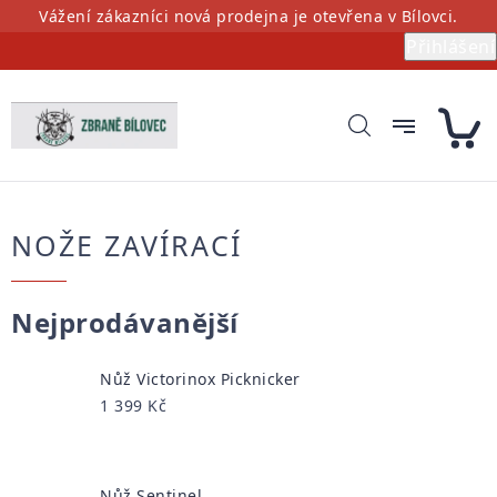
Přejít
Vážení zákazníci nová prodejna je otevřena v Bílovci.
na
Přihlášení
obsah
NOŽE ZAVÍRACÍ
Nejprodávanější
Nůž Victorinox Picknicker
1 399 Kč
Nůž Sentinel