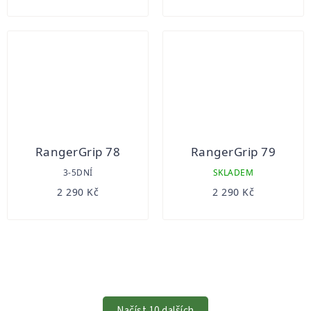
RangerGrip 78
RangerGrip 79
3-5DNÍ
SKLADEM
2 290 Kč
2 290 Kč
OVLÁDACÍ
PRVKY
VÝPISU
Načíst 10 dalších