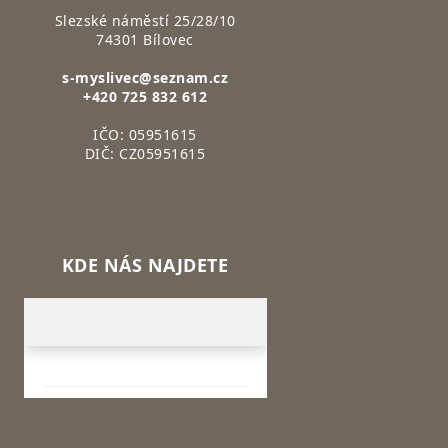
Slezské náměstí 25/28/10
74301 Bílovec
s-myslivec@seznam.cz
+420 725 832 612
IČO: 05951615
DIČ: CZ05951615
KDE NÁS NAJDETE