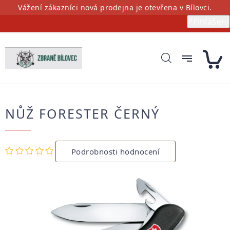
Přejít
Vážení zákazníci nová prodejna je otevřena v Bílovci.
na
Přihlášení
obsah
NŮŽ FORESTER ČERNÝ
Průměrné
Podrobnosti hodnocení
hodnocení
produktu
je
0,0
z
5
hvězdiček.