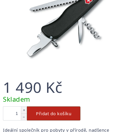
1 490 Kč
Měrná
Skladem
cena:
+
Přidat do košíku
−
Ideální společník pro pobyty v přírodě, nadšence