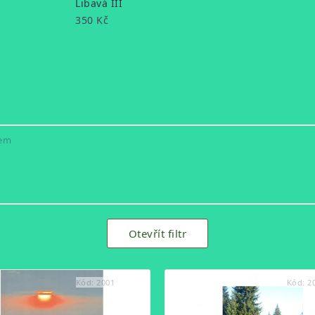
Libavá III
350 Kč
kem
Otevřít filtr
Kód:
2001
Kód:
2