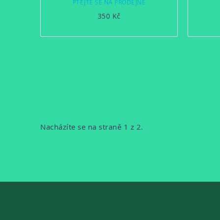
PTEJTE SE NA PRODEJNĚ
350 Kč
OVLÁDACÍ
PRVKY
VÝPISU
Stránkování
Nacházíte se na straně 1 z 2.