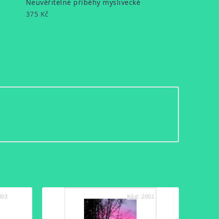
Neuvěřitelné příběhy myslivecké
375 Kč
003
Kód:
2002