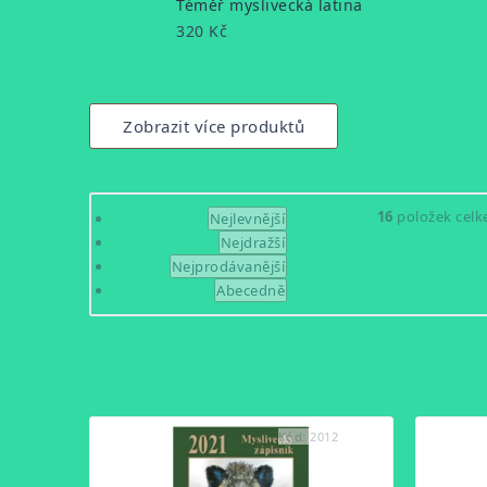
Téměř myslivecká latina
320 Kč
Zobrazit více produktů
Řazení
16
položek cel
Nejlevnější
Nejdražší
produktů
Nejprodávanější
Abecedně
Výpis
produktů
Kód:
2012