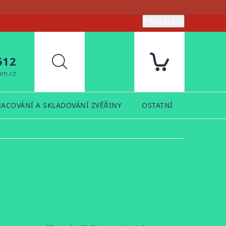
Přihlášení
612
Hledat
am.cz
RACOVÁNÍ A SKLADOVÁNÍ ZVĚŘINY
OSTATNÍ
PRODUK