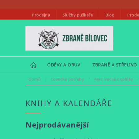
Přejít
na
Prodejna
Služby puškaře
Blog
Prode
obsah
HOME
ODĚVY A OBUV
ZBRANĚ A STŘELIVO
Domů
/
Lovecké potřeby
/
Myslivecké doplňky
KNIHY A KALENDÁŘE
Nejprodávanější