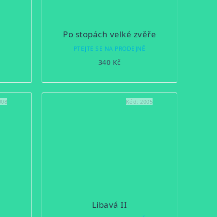
Po stopách velké zvěře
Ě
PTEJTE SE NA PRODEJNĚ
340 Kč
008
Kód:
2005
Libavá II