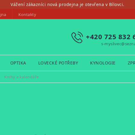
Vážení zákazníci nová prodejna je otevřena v Bílovci.
jna
Kontakty
+420 725 832 
s-myslivec@sezn
OPTIKA
LOVECKÉ POTŘEBY
KYNOLOGIE
ZP
/
Knihy a kalendáře