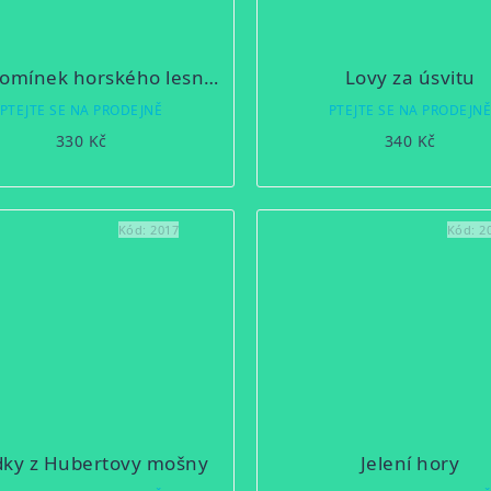
Ze vzpomínek horského lesníka a myslivce
Lovy za úsvitu
PTEJTE SE NA PRODEJNĚ
PTEJTE SE NA PRODEJN
330 Kč
340 Kč
Kód:
2017
Kód:
2
dky z Hubertovy mošny
Jelení hory