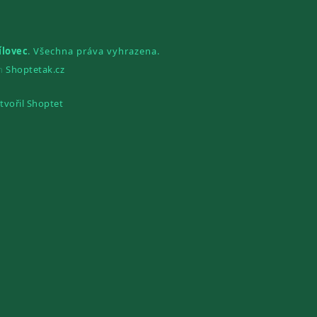
ílovec
. Všechna práva vyhrazena.
gn
Shoptetak.cz
tvořil Shoptet