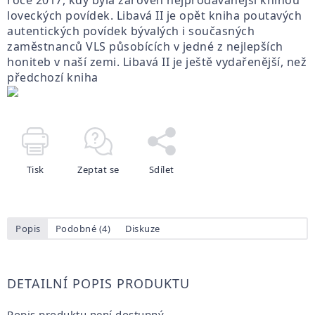
roce 2017, kdy byla zároveň nejprodávanější knihou
loveckých povídek. Libavá II je opět kniha poutavých
autentických povídek bývalých i současných
zaměstnanců VLS působících v jedné z nejlepších
honiteb v naší zemi. Libavá II je ještě vydařenější, než
předchozí kniha
Tisk
Zeptat se
Sdílet
Popis
Podobné (4)
Diskuze
DETAILNÍ POPIS PRODUKTU
Popis produktu není dostupný