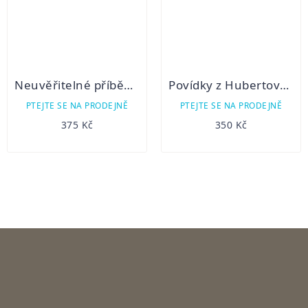
Neuvěřitelné příběhy myslivecké
Povídky z Hubertovy mošny
PTEJTE SE NA PRODEJNĚ
PTEJTE SE NA PRODEJNĚ
375 Kč
350 Kč