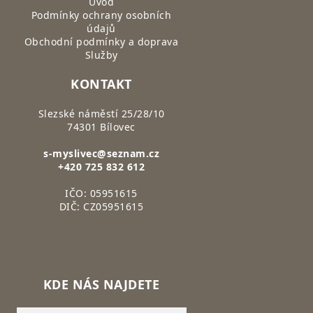
Úvod
Podmínky ochrany osobních
údajů
Obchodní podmínky a doprava
Služby
KONTAKT
Slezské náměstí 25/28/10
74301 Bílovec
s-myslivec@seznam.cz
+420 725 832 612
IČO: 05951615
DIČ: CZ05951615
KDE NÁS NAJDETE