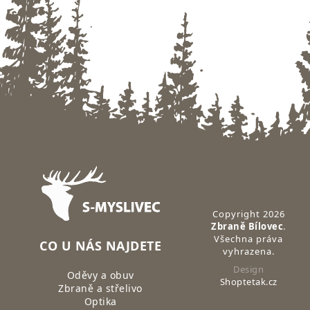
Zápatí
Copyright 2026
Zbraně Bílovec
.
Všechna práva
CO U NÁS NAJDETE
vyhrazena.
Design
Oděvy a obuv
Shoptetak.cz
Zbraně a střelivo
Optika