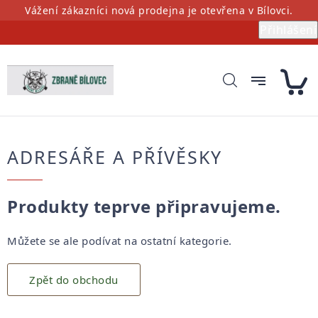
Přejít
Vážení zákazníci nová prodejna je otevřena v Bílovci.
na
Přihlášení
obsah
ADRESÁŘE A PŘÍVĚSKY
Produkty teprve připravujeme.
Můžete se ale podívat na ostatní kategorie.
Zpět do obchodu