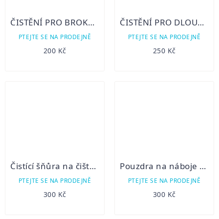
ČISTĚNÍ PRO BROKOVÉ ZBRANĚ 101/0
ČISTĚNÍ PRO DLOUHÉ ZBRANĚ – VZDUCHOVKY / KULOVNICE
PTEJTE SE NA PRODEJNĚ
PTEJTE SE NA PRODEJNĚ
200 Kč
250 Kč
Čistící šňůra na čištění kulovnicových zbraní
Pouzdra na náboje na předpažbí brokové
PTEJTE SE NA PRODEJNĚ
PTEJTE SE NA PRODEJNĚ
300 Kč
300 Kč