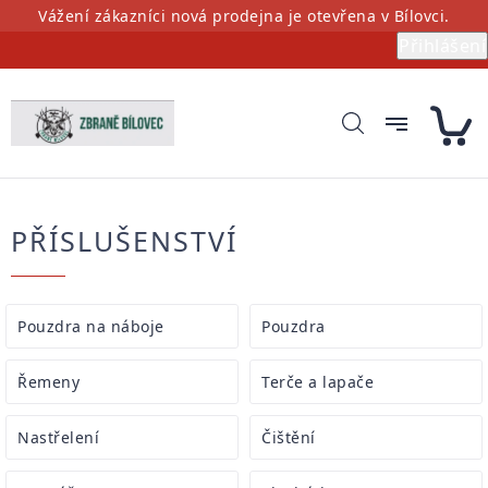
Přejít
Vážení zákazníci nová prodejna je otevřena v Bílovci.
na
Přihlášení
obsah
PŘÍSLUŠENSTVÍ
Pouzdra na náboje
Pouzdra
Řemeny
Terče a lapače
Nastřelení
Čištění