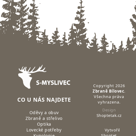
Zápatí
Copyright 2026
Zbraně Bílovec
.
Všechna práva
CO U NÁS NAJDETE
vyhrazena.
Design
Oděvy a obuv
Shoptetak.cz
Zbraně a střelivo
Optika
Lovecké potřeby
Vytvořil
Kynologie
Shoptet