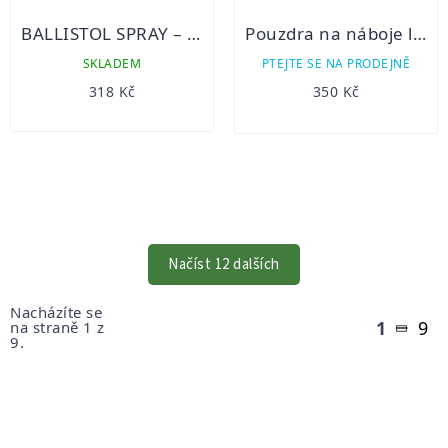
BALLISTOL SPRAY – 350 ML
Pouzdra na náboje lodenová 3k+2b
SKLADEM
PTEJTE SE NA PRODEJNĚ
318 Kč
350 Kč
OVLÁDACÍ
PRVKY
VÝPISU
Načíst 12 dalších
Stránkování
Nacházíte se
1
9
na straně 1 z
9.