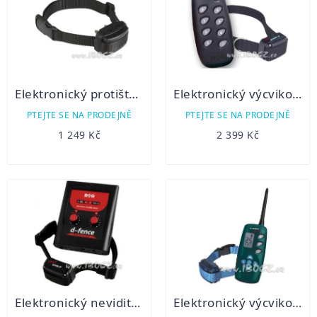
Elektronický protištěkací obojek Dogtrace d-mute small
Elektronický výcvikový obojek Dogtrace d-control easy small
PTEJTE SE NA PRODEJNĚ
PTEJTE SE NA PRODEJNĚ
1 249 Kč
2 399 Kč
Elektronický neviditelný plot Dogtrace d-fence 1001
Elektronický výcvikový obojek Dogtrace d-control 900 mini