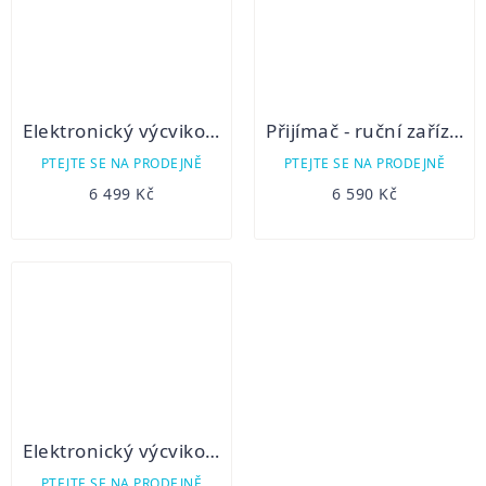
Elektronický výcvikový obojek Dogtrace d-control professional 2000 mini
Přijímač - ruční zařízení pro DOG GPS X20 - Orange
PTEJTE SE NA PRODEJNĚ
PTEJTE SE NA PRODEJNĚ
6 499 Kč
6 590 Kč
Elektronický výcvikový obojek Dogtrace d-control professional 2000 ONE
PTEJTE SE NA PRODEJNĚ