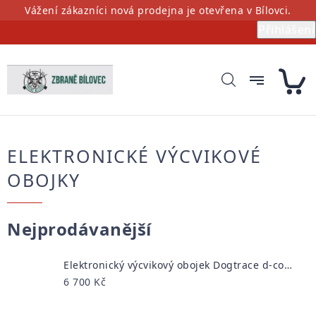
Přejít
Vážení zákazníci nová prodejna je otevřena v Bílovci.
na
Přihlášení
obsah
ELEKTRONICKÉ VÝCVIKOVÉ
OBOJKY
Nejprodávanější
Elektronický výcvikový obojek Dogtrace d-control professional 2000 ONE
6 700 Kč