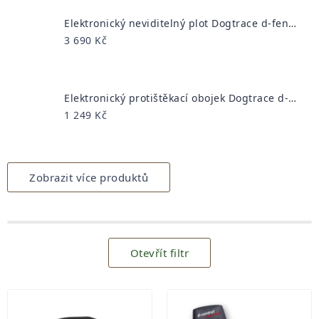
Elektronický neviditelný plot Dogtrace d-fence 1001
3 690 Kč
Elektronický protištěkací obojek Dogtrace d-mute small
1 249 Kč
Zobrazit více produktů
Otevřít filtr
Výpis
produktů