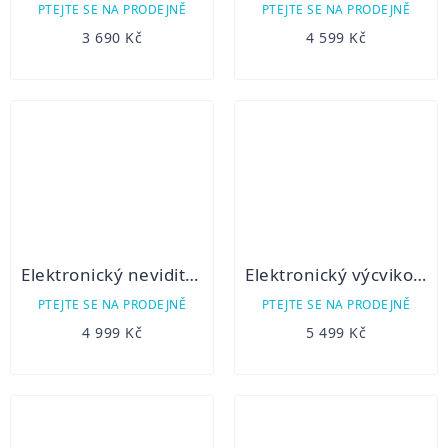
PTEJTE SE NA PRODEJNĚ
PTEJTE SE NA PRODEJNĚ
3 690 Kč
4 599 Kč
Elektronický neviditelný plot Dogtrace d-fence 202 - černý
Elektronický výcvikový obojek Dogtrace d-control 202 mini pro dva psy
PTEJTE SE NA PRODEJNĚ
PTEJTE SE NA PRODEJNĚ
4 999 Kč
5 499 Kč