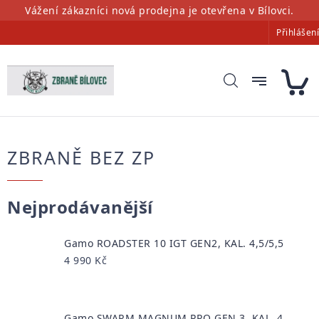
Přejít
Vážení zákazníci nová prodejna je otevřena v Bílovci.
na
Přihlášení
obsah
ZBRANĚ BEZ ZP
Nejprodávanější
Gamo ROADSTER 10 IGT GEN2, KAL. 4,5/5,5
4 990 Kč
Gamo SWARM MAGNUM PRO GEN 3, KAL. 4,5/5,5