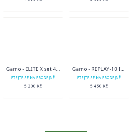
Gamo - ELITE X set 4,5/5,5mm
Gamo - REPLAY-10 IGT SET, KAL. 4,5
PTEJTE SE NA PRODEJNĚ
PTEJTE SE NA PRODEJNĚ
5 200 Kč
5 450 Kč
OVLÁDACÍ
PRVKY