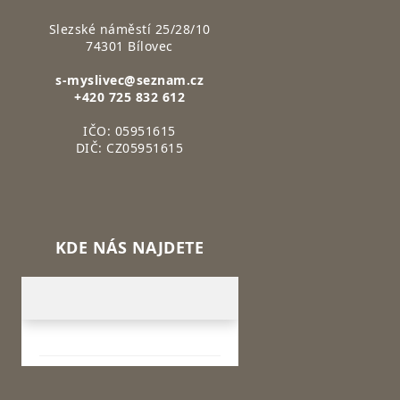
Slezské náměstí 25/28/10
74301 Bílovec
s-myslivec@seznam.cz
+420 725 832 612
IČO: 05951615
DIČ: CZ05951615
KDE NÁS NAJDETE