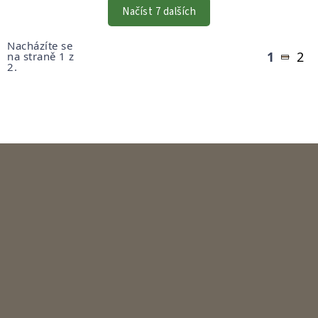
VÝPISU
Načíst 7 dalších
Stránkování
Nacházíte se
1
2
na straně 1 z
2.