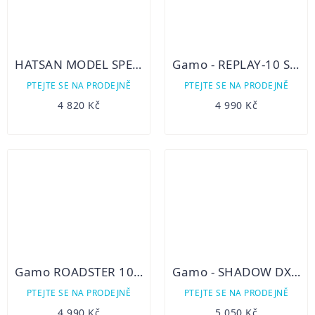
HATSAN MODEL SPEEDFIRE, KAL. 4,5 / 5,5 výkon 16 -26J
Gamo - REPLAY-10 SET, KAL. 4,5 / 5,5
PTEJTE SE NA PRODEJNĚ
PTEJTE SE NA PRODEJNĚ
4 820 Kč
4 990 Kč
Gamo ROADSTER 10 IGT GEN2, KAL. 4,5/5,5
Gamo - SHADOW DX, KAL. 4,5
PTEJTE SE NA PRODEJNĚ
PTEJTE SE NA PRODEJNĚ
4 990 Kč
5 050 Kč