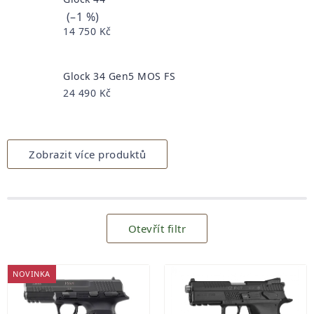
(–1 %)
14 750 Kč
Glock 34 Gen5 MOS FS
24 490 Kč
Zobrazit více produktů
Otevřít filtr
Výpis
produktů
NOVINKA