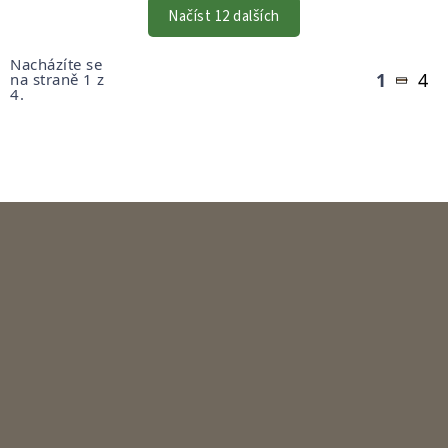
VÝPISU
Načíst 12 dalších
Stránkování
Nacházíte se
1
4
na straně 1 z
4.