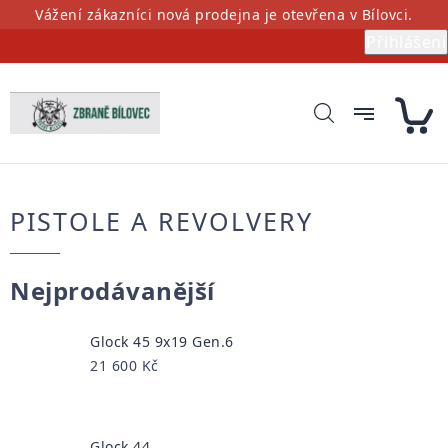
Přejít
Vážení zákazníci nová prodejna je otevřena v Bílovci.
na
Přihlášení
obsah
PISTOLE A REVOLVERY
Nejprodávanější
Glock 45 9x19 Gen.6
21 600 Kč
Glock 44