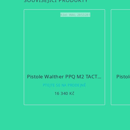
SOUVISEJÍCÍ PRODUKTY
Kód:
WAL 2853281
Pistole Walther PPQ M2 TACTICAL 4,6" 22 LR
Pisto
PTEJTE SE NA PRODEJNĚ
16 340 Kč