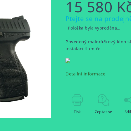
15 580 K
Měrná
Ptejte se na prodejn
cena:
Položka byla vyprodána…
Povedený malorážkový klon sk
instalaci tlumiče.
Detailní informace
Tisk
Zeptat se
Sdí