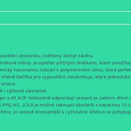
pouštění zásobníku, zvětšený záchyt závěru.
liníkové slitiny. Je opatřen příčnými drážkami, které umožňuj
omicky tvarovanou rukojeť v polymerovém rámu, která perfekt
včetně tlačítka pro vypouštění zásobníkuje, které jednoduše 
střelce.
ě i výškově stavitelné.
r a 45 ACP. Velikostně odpovídají sestavě se zadním dílem r
li PPQ M2 .22LR je možné zakoupit zásobník s kapacitou 10 r
elce. Je cenově dostupnější a i příslušné střelivo se pohybuje 