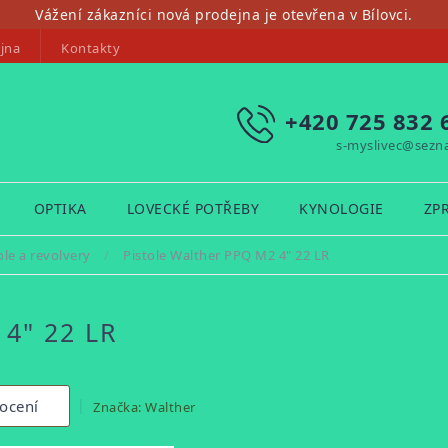
Vážení zákazníci nová prodejna je otevřena v Bílovci.
jna
Kontakty
+420 725 832 
s-myslivec@sezn
OPTIKA
LOVECKÉ POTŘEBY
KYNOLOGIE
ZP
ole a revolvery
/
Pistole Walther PPQ M2 4" 22 LR
4" 22 LR
ocení
Značka:
Walther