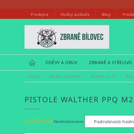
Přejít
na
Prodejna
Služby puškaře
Blog
Prode
obsah
HOME
ODĚVY A OBUV
ZBRANĚ A STŘELIVO
Domů
/
Zbraně a střelivo
/
Zbraně na ZP
/
Pist
PISTOLE WALTHER PPQ M2 
Průměrné
Podrobnosti hodn
Neohodnoceno
hodnocení
produktu
je