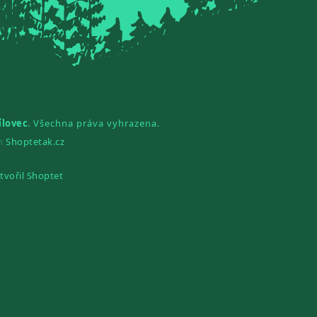
ílovec
. Všechna práva vyhrazena.
gn
Shoptetak.cz
tvořil Shoptet