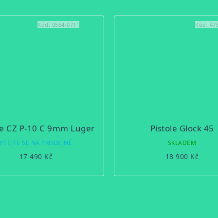
Kód:
0554-0711
Kód:
47
le CZ P-10 C 9mm Luger
Pistole Glock 45
PTEJTE SE NA PRODEJNĚ
SKLADEM
17 490 Kč
18 900 Kč