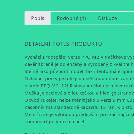
Popis
Podobné (4)
Diskuze
DETAILNÍ POPIS PRODUKTU
Vychází z "dospělé" verze PPQ M2 = tlačítkové vy
Závěr zbraně je odlehčený a vyrobený z kvalitní h
Stejně jako původní model, tak i tento má ergon
Ovládací prvky pistole jsou většinou oboustranné 
pistole PPQ M2 .22LR stává ideální i pro levoruké 
Muška je ocelová s bílou tečkou a hledí je stranov
Obvod rukojeti nelze měnit jako u verzí 9 mm Luge
Zásobník má standardně kapacitu 12 ran. K pisto
Menší ráže je výhodou především pro začínající stř
kombinací polymeru a oceli.