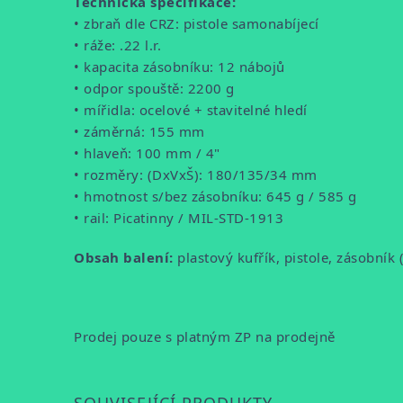
Technická specifikace:
•
zbraň dle CRZ: pistole samonabíjecí
•
ráže: .22 l.r.
•
kapacita zásobníku: 12 nábojů
•
odpor spouště: 2200 g
•
mířidla: ocelové + stavitelné hledí
•
záměrná: 155 mm
•
hlaveň: 100 mm / 4"
•
rozměry: (DxVxŠ): 180/135/34 mm
•
hmotnost s/bez zásobníku: 645 g / 585 g
•
rail: Picatinny / MIL-STD-1913
Obsah balení:
plastový kufřík, pistole, zásobník
Prodej pouze s platným ZP na prodejně