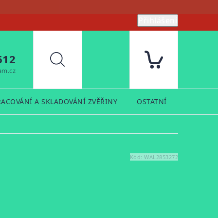
Přihlášení
612
Hledat
am.cz
RACOVÁNÍ A SKLADOVÁNÍ ZVĚŘINY
OSTATNÍ
PRODUK
Kód:
WAL2853272