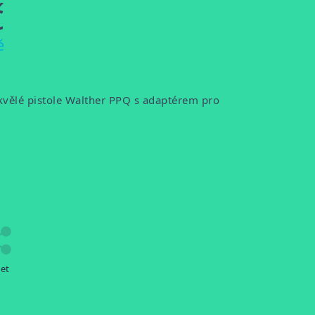
č
ě
vělé pistole Walther PPQ s adaptérem pro
let