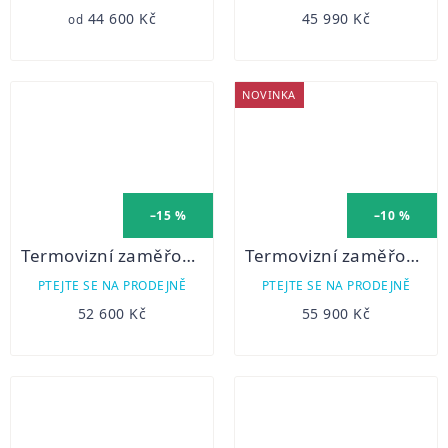
44 600 Kč
45 990 Kč
od
NOVINKA
–15 %
–10 %
Termovizní zaměřovač Hikmicro Stellar SH50
Termovizní zaměřovač PARD TD32 -70 LRF 850nm
PTEJTE SE NA PRODEJNĚ
PTEJTE SE NA PRODEJNĚ
52 600 Kč
55 900 Kč