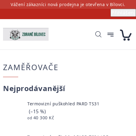
Přejít
Vážení zákazníci nová prodejna je otevřena v Bílovci.
na
Přihlášení
obsah
ZAMĚŘOVAČE
Nejprodávanější
Termovizní puškohled PARD TS31
(–15 %)
40 300 Kč
od