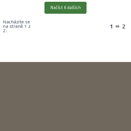
PRVKY
VÝPISU
Načíst 6 dalších
Stránkování
Nacházíte se
1
2
na straně 1 z
2.