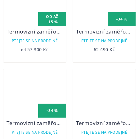
OD
AŽ
–34 %
–15 %
Termovizní zaměřovač PARD SA 62 LRF s dálkoměrem
Termovizní zaměřovač PARD TD32 -50 LRF 850nm
PTEJTE SE NA PRODEJNĚ
PTEJTE SE NA PRODEJNĚ
57 300 Kč
62 490 Kč
od
–34 %
Termovizní zaměřovač PARD TD32 -50 LRF 940nm
Termovizní zaměřovač PARD TD32 -70 LRF 940nm
PTEJTE SE NA PRODEJNĚ
PTEJTE SE NA PRODEJNĚ