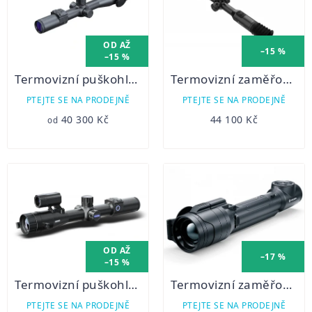
OD
AŽ
–15 %
–15 %
Termovizní puškohled PARD TS31
Termovizní zaměřovač Hikmicro Stellar SH35 -
PTEJTE SE NA PRODEJNĚ
PTEJTE SE NA PRODEJNĚ
40 300 Kč
44 100 Kč
od
OD
AŽ
–17 %
–15 %
Termovizní puškohled PARD TS31 LRF
Termovizní zaměřovač Talion XQ38
PTEJTE SE NA PRODEJNĚ
PTEJTE SE NA PRODEJNĚ