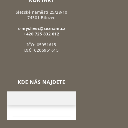
KONTAKT
Slezské náměstí 25/28/10
74301 Bílovec
s-myslivec@seznam.cz
+420 725 832 612
IČO: 05951615
DIČ: CZ05951615
KDE NÁS NAJDETE