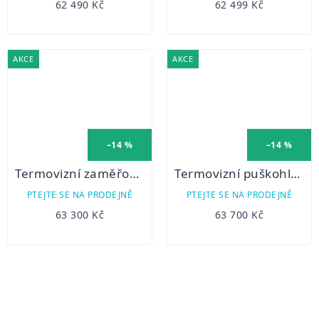
62 490 Kč
62 499 Kč
AKCE
AKCE
–14 %
–14 %
Termovizní zaměřovač Hikmicro Stellar SQ35
Termovizní puškohled PARD TS62-45
PTEJTE SE NA PRODEJNĚ
PTEJTE SE NA PRODEJNĚ
63 300 Kč
63 700 Kč
OVLÁDACÍ