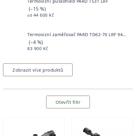
Termovizní puškohled PARD TS31 LRF
(–15 %)
44 600 Kč
od
Termovizní zaměřovač PARD TD62-70 LRF 940 nm
(–4 %)
83 900 Kč
Zobrazit více produktů
Otevřít filtr
Výpis
produktů