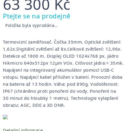
63 300 Kč
Měrná
Ptejte se na prodejně
cena:
Položka byla vyprodána…
Termovizní zaměřovač. Čočka 35
mm. Optické zvětšení:
1,62x.Digitální zvětšení až 8
x.Celkové zvětšení: 12,96x.
Detekce až 1800 m. Displej OLED 1024x768 px
.
Jádro
Hikmicro 640x512px 12µm VOx.
Citlivost jádra:< 35mk.
Napájení na integrovaný akumulátor pomocí USB-C
vstupu. Napájecí kabel přiložen v balení. Provozní doba
na baterie až 13 hodin.
Váha: pod 890g. Vodotěsnost:
IP67 (chráněno proti ponoření do vody. Ponoření na
30 minut do hloubky 1 metru). Technologie vylepšení
obrazu: AGC, DDE a 3D DNR.
Detailní informace