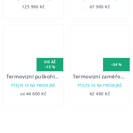
125 990 Kč
67 900 Kč
OD
AŽ
–34 %
–15 %
Termovizní puškohled PARD TS31 LRF
Termovizní zaměřovač PARD TD32 -50 LRF 940nm
PTEJTE SE NA PRODEJNĚ
PTEJTE SE NA PRODEJNĚ
44 600 Kč
62 490 Kč
od