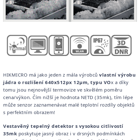
HIKMICRO má jako jeden z mála výrobců
vlastní výrobu
jádra o rozlišení 640x512px 12
µm, typu VO
x a díky
tomu jsou nejnovější termovize ve skvělém poměru
cena/výkon. Čím nižší je hodnota NETD (35mk), tím lépe
může senzor zaznamenávat malé teplotní rozdíly objektů
s perfektním obrazem!
Vestavěný tepelný detektor s vysokou citlivostí
35mk
poskytuje jasný obraz i v drsných podmínkách