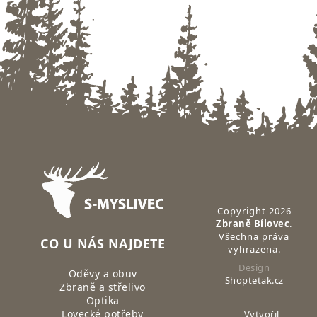
Zápatí
Copyright 2026
Zbraně Bílovec
.
Všechna práva
CO U NÁS NAJDETE
vyhrazena.
Design
Oděvy a obuv
Shoptetak.cz
Zbraně a střelivo
Optika
Lovecké potřeby
Vytvořil