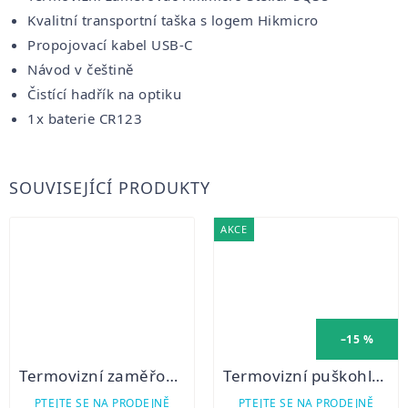
Kvalitní transportní taška s logem Hikmicro
Propojovací kabel USB-C
Návod v češtině
Čistící hadřík na optiku
1x baterie CR123
SOUVISEJÍCÍ PRODUKTY
AKCE
–15 %
Termovizní zaměřovač Thermion 2 LRF XP50 PRO
Termovizní puškohled PARD TS62-45 LRF
PTEJTE SE NA PRODEJNĚ
PTEJTE SE NA PRODEJNĚ