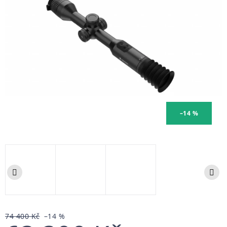
–14 %
74 400 Kč
–14 %