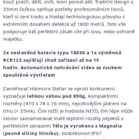
kouř, prach, déšť, sníh, lesní porost atd. Tradiční design s
35mm čočkou splňuje potřeby profesionálních lovců,
kteří si cení tradic a hledají technologickou převahu s
extrémním dosahem detekce až 1800 metrů. Toto vše
podporuje Váš perfektní zásah cíle při lovu, nebo ochraně
majetku.
2x vestavěné baterie typu 18650 a 1x výměnná
RCR123 zajišťují chod zařízení až na 15
hodin.
Automatické nahrávání videa se zvukem
spouštěné výstřelem
Zaměřovač Hikmicro Stellar se oproti konkurenci
vyznačuje
lehkou váhou pod 890g
, kompaktními
rozměry (470 x 78 x 76 mm), nejcitlivějším jádrem na
trhu (< 35mk). Čím nižší je hodnota NETD, tím lépe může
senzor zaznamenávat malé teplotní rozdíly objektů s
perfektním obrazem!
Tělo je vyrobeno z Magnalia
(pevné slitiny hliníku).
Vodotěsnost IPX7