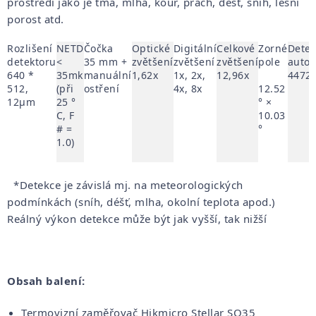
prostředí jako je tma, mlha, kouř, prach, déšť, sníh, lesní
porost atd.
Rozlišení
NETD
Čočka
Optické
Digitální
Celkové
Zorné
Detek
detektoru
<
35 mm +
zvětšení
zvětšení
zvětšení
pole
auto
640 *
35mk
manuální
1,62x
1x, 2x,
12,96x
4472
512,
(při
ostření
4x, 8x
12.52
12µm
25 °
° ×
C, F
10.03
# =
°
1.0)
*Detekce je závislá mj. na meteorologických
podmínkách (sníh, déšť, mlha, okolní teplota apod.)
Reálný výkon detekce může být jak vyšší, tak nižší
Obsah balení:
Termovizní zaměřovač Hikmicro Stellar SQ35