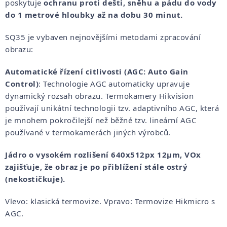
poskytuje
ochranu proti dešti, sněhu a pádu do vody
do 1 metrové hloubky až na dobu 30 minut.
SQ35 je vybaven nejnovějšími metodami zpracování
obrazu:
Automatické řízení citlivosti (AGC: Auto Gain
Control)
: Technologie AGC automaticky upravuje
dynamický rozsah obrazu. Termokamery Hikvision
používají unikátní technologii tzv. adaptivního AGC, která
je mnohem pokročilejší než běžné tzv. lineární AGC
používané v termokamerách jiných výrobců.
Jádro o vysokém rozlišení 640x512px 12µm, VOx
zajišťuje, že obraz je po přiblížení stále ostrý
(nekostičkuje).
Vlevo: klasická termovize. Vpravo: Termovize Hikmicro s
AGC.