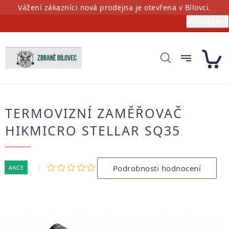
Přejít
Vážení zákazníci nová prodejna je otevřena v Bílovci.
na
Přihlášení
obsah
TERMOVIZNÍ ZAMĚŘOVAČ
HIKMICRO STELLAR SQ35
Průměrné
Podrobnosti hodnocení
AKCE
hodnocení
produktu
je
0,0
z
5
hvězdiček.