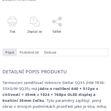
Tisk
Zeptat se
Sdílet
Popis
Podobné (4)
Diskuze
DETAILNÍ POPIS PRODUKTU
Termovizní zaměřovač Hikmicro Stellar SQ35 (HM-TR36-
35XG/W-SQ35) má
jádro o rozlišení 640 × 512px
s
citlivostí < 35mk
a
1024 × 768px OLED displej a
kvalitní 35mm čočku
. Tyto parametry zajišťují jasný
obraz v drsných podmínkách prostředí jako je tma, mlha,