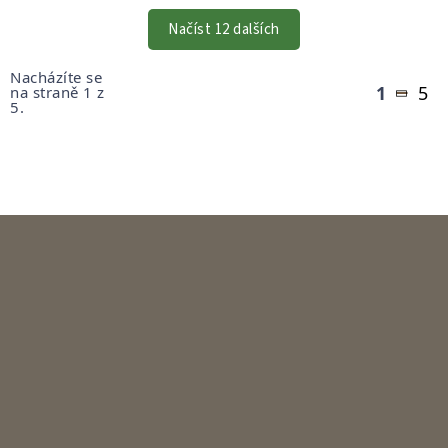
PRVKY
VÝPISU
Načíst 12 dalších
Stránkování
Nacházíte se
1
5
na straně 1 z
5.