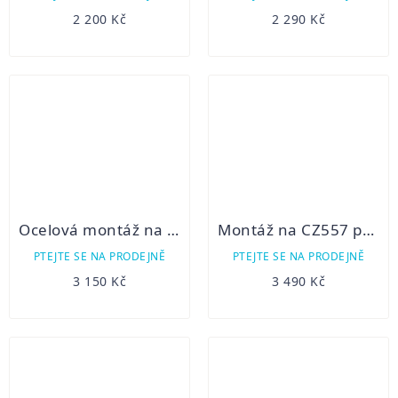
2 200 Kč
2 290 Kč
Ocelová montáž na CZ557 pro zaměřovač Thunder
Montáž na CZ557 pro HIKMICRO Thunder, Panther a Cheetah
PTEJTE SE NA PRODEJNĚ
PTEJTE SE NA PRODEJNĚ
3 150 Kč
3 490 Kč