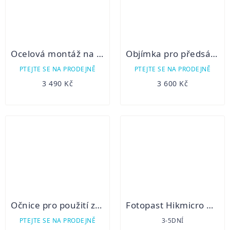
Ocelová montáž na Weaver pro HIKMICRO Thunder, Panther a Cheetah
Objímka pro předsádku Thunder 2.0
PTEJTE SE NA PRODEJNĚ
PTEJTE SE NA PRODEJNĚ
3 490 Kč
3 600 Kč
Očnice pro použití zařízení Thunder 2.0 jako zaměřovače / monokuláru
Fotopast Hikmicro M15
PTEJTE SE NA PRODEJNĚ
3-5DNÍ