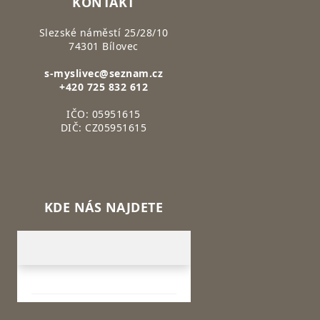
KONTAKT
Slezské náměstí 25/28/10
74301 Bílovec
s-myslivec@seznam.cz
+420 725 832 612
IČO: 05951615
DIČ: CZ05951615
KDE NÁS NAJDETE