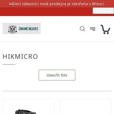
Přejít
Vážení zákazníci nová prodejna je otevřena v Bílovci.
na
Přihlášení
obsah
HIKMICRO
Otevřít filtr
Výpis
produktů