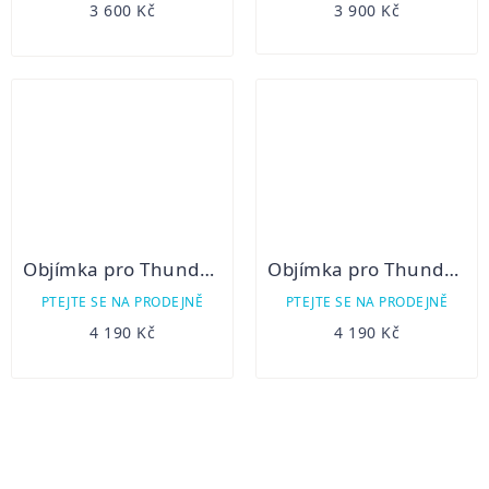
3 600 Kč
3 900 Kč
Objímka pro Thunder (pro puškohledy o vnějším průměru 47-51mm)
Objímka pro Thunder (pro puškohledy o vnějším průměru 55-59mm)
PTEJTE SE NA PRODEJNĚ
PTEJTE SE NA PRODEJNĚ
4 190 Kč
4 190 Kč
OVLÁDACÍ