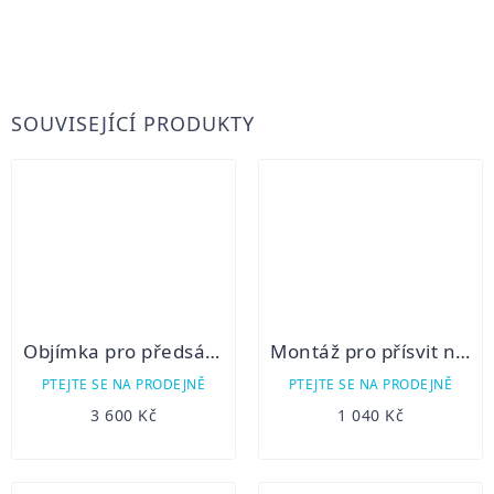
,
TQ50C
SOUVISEJÍCÍ PRODUKTY
Objímka pro předsádku Thunder 2.0
Montáž pro přísvit na Hikmicro Alpex
PTEJTE SE NA PRODEJNĚ
PTEJTE SE NA PRODEJNĚ
3 600 Kč
1 040 Kč