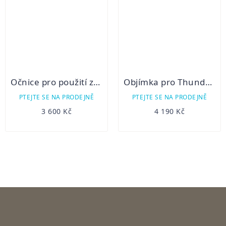
Očnice pro použití zařízení Thunder 2.0 jako zaměřovače / monokuláru
Objímka pro Thunder (pro puškohledy o vnějším průměru 47-51mm)
PTEJTE SE NA PRODEJNĚ
PTEJTE SE NA PRODEJNĚ
3 600 Kč
4 190 Kč