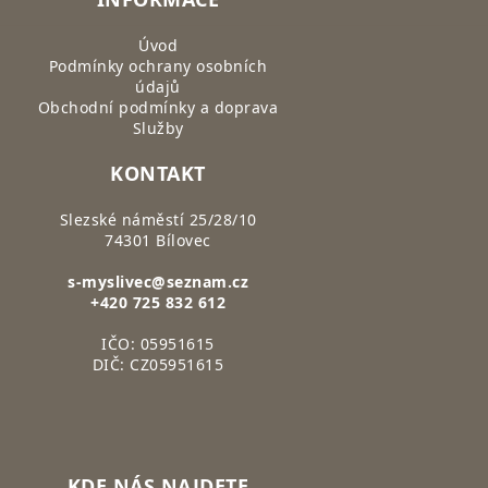
Úvod
Podmínky ochrany osobních
údajů
Obchodní podmínky a doprava
Služby
KONTAKT
Slezské náměstí 25/28/10
74301 Bílovec
s-myslivec@seznam.cz
+420 725 832 612
IČO: 05951615
DIČ: CZ05951615
KDE NÁS NAJDETE