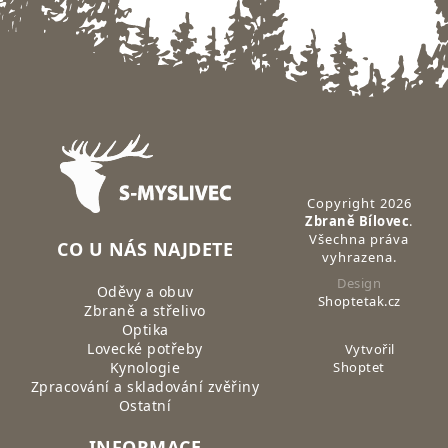
Zápatí
Copyright 2026
Zbraně Bílovec
.
Všechna práva
CO U NÁS NAJDETE
vyhrazena.
Design
Oděvy a obuv
Shoptetak.cz
Zbraně a střelivo
Optika
Lovecké potřeby
Vytvořil
Kynologie
Shoptet
Zpracování a skladování zvěřiny
Ostatní
INFORMACE