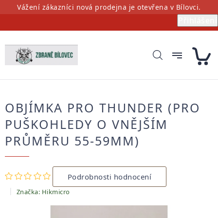
Přejít
Vážení zákazníci nová prodejna je otevřena v Bílovci.
na
Přihlášení
obsah
OBJÍMKA PRO THUNDER (PRO
PUŠKOHLEDY O VNĚJŠÍM
PRŮMĚRU 55-59MM)
Průměrné
Podrobnosti hodnocení
hodnocení
produktu
Značka:
Hikmicro
je
0,0
z