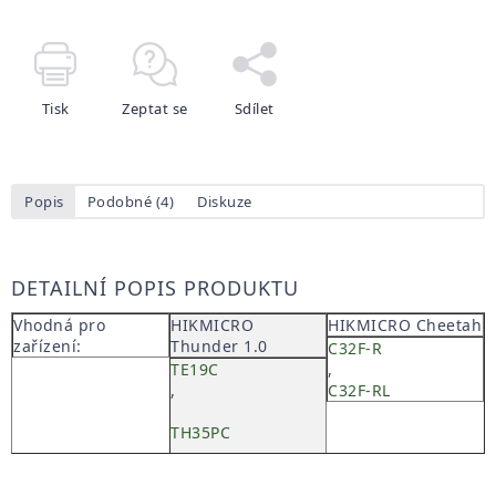
Tisk
Zeptat se
Sdílet
Popis
Podobné (4)
Diskuze
DETAILNÍ POPIS PRODUKTU
Vhodná pro
HIKMICRO
HIKMICRO Cheetah
zařízení:
Thunder 1.0
C32F-R
TE19C
,
,
C32F-RL
TH35PC
,
TQ35C