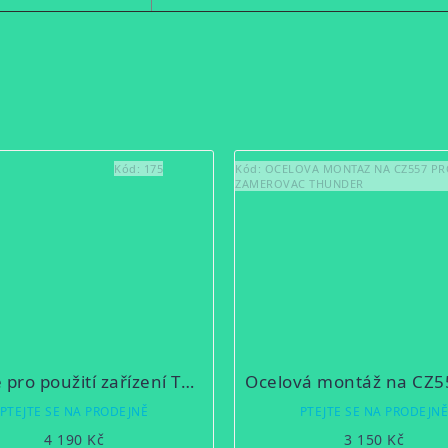
Kód:
175
Kód:
OCELOVA MONTAZ NA CZ557 PR
ZAMEROVAC THUNDER
Očnice pro použití zařízení Thunder jako zaměřovače / monokuláru
PTEJTE SE NA PRODEJNĚ
PTEJTE SE NA PRODEJN
4 190 Kč
3 150 Kč