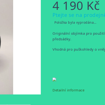
4 190 Kč
Měrná
Ptejte se na prodejn
cena:
Položka byla vyprodána…
Originální objímka pro použit
předsádky.
Vhodná pro puškohledy o vn
Detailní informace