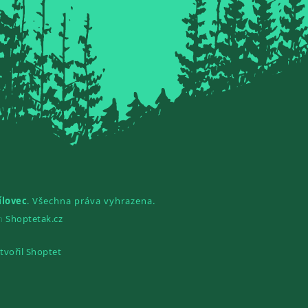
ílovec
. Všechna práva vyhrazena.
gn
Shoptetak.cz
tvořil Shoptet