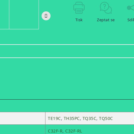
Tisk
Zeptat se
Sdí
TE19C
,
TH35PC
,
TQ35C
,
TQ50C
C32F-R
,
C32F-RL