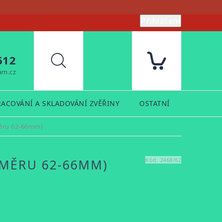
Přihlášení
612
Hledat
am.cz
RACOVÁNÍ A SKLADOVÁNÍ ZVĚŘINY
OSTATNÍ
PRODUK
měru 62-66mm)
ŮMĚRU 62-66MM)
Kód:
2468/62