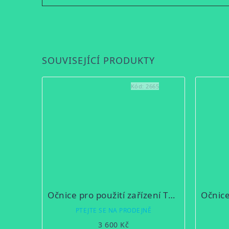
SOUVISEJÍCÍ PRODUKTY
Kód:
2665
Očnice pro použití zařízení Thunder 2.0 jako zaměřovače / monokuláru
PTEJTE SE NA PRODEJNĚ
3 600 Kč