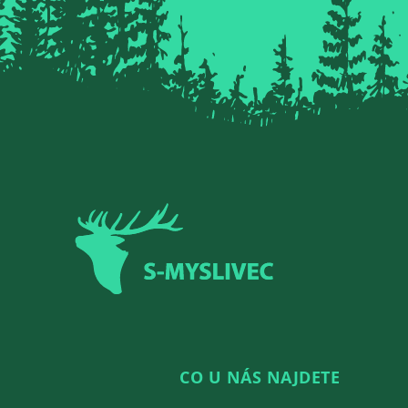
Zápatí
CO U NÁS NAJDETE