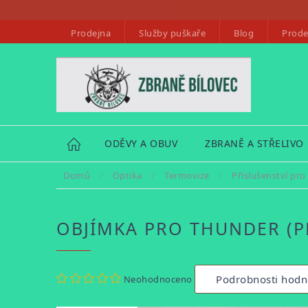
Přejít
na
Prodejna
Služby puškaře
Blog
Prode
obsah
HOME
ODĚVY A OBUV
ZBRANĚ A STŘELIVO
Domů
/
Optika
/
Termovize
/
Příslušenství pro
OBJÍMKA PRO THUNDER (
Průměrné
Podrobnosti hodn
Neohodnoceno
hodnocení
produktu
je