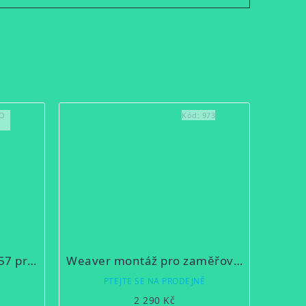
O
Kód:
973
Ocelová montáž na CZ557 pro zaměřovač Thunder
Weaver montáž pro zaměřovač Thunder a Panther
Ě
PTEJTE SE NA PRODEJNĚ
2 290 Kč