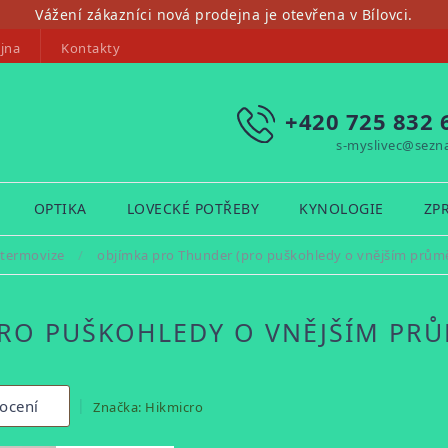
Vážení zákazníci nová prodejna je otevřena v Bílovci.
jna
Kontakty
+420 725 832 
s-myslivec@sezn
OPTIKA
LOVECKÉ POTŘEBY
KYNOLOGIE
ZP
 termovize
/
objímka pro Thunder (pro puškohledy o vnějším prů
PRO PUŠKOHLEDY O VNĚJŠÍM PR
ocení
Značka:
Hikmicro