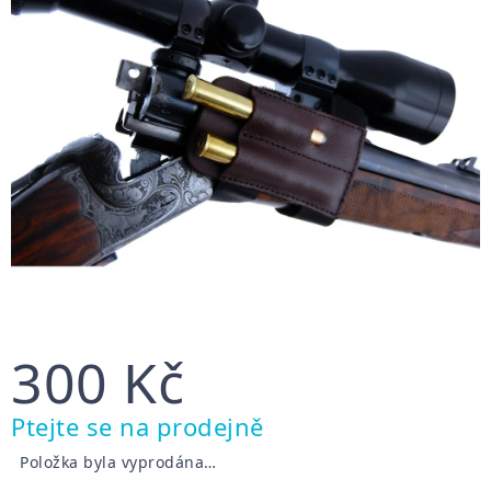
300 Kč
Měrná
Ptejte se na prodejně
cena:
Položka byla vyprodána…