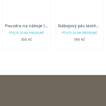
Pouzdra na náboje lodenová 4b
Nábojový pás textilní kulový
PTEJTE SE NA PRODEJNĚ
PTEJTE SE NA PRODEJNĚ
350 Kč
590 Kč