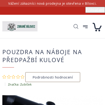
Přejít
Vážení zákazníci nová prodejna je otevřena v Bílovci.
na
Přihlášení
obsah
POUZDRA NA NÁBOJE NA
PŘEDPAŽBÍ KULOVÉ
Průměrné
Podrobnosti hodnocení
hodnocení
produktu
Značka:
Zubíček
je
0,0
z
5
hvězdiček.