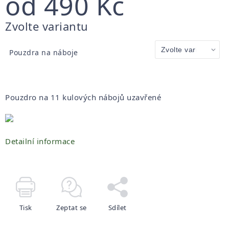
od
490 Kč
Měrná
Zvolte variantu
cena:
Pouzdra na náboje
Pouzdro na 11 kulových nábojů uzavřené
Detailní informace
Tisk
Zeptat se
Sdílet