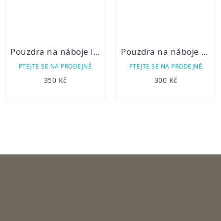
Pouzdra na náboje lodenová 6k
Pouzdra na náboje na předpažbí kombi
PTEJTE SE NA PRODEJNĚ
PTEJTE SE NA PRODEJNĚ
350 Kč
300 Kč