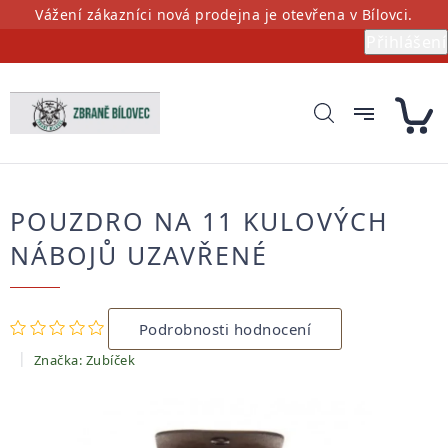
Přejít
Vážení zákazníci nová prodejna je otevřena v Bílovci.
na
Přihlášení
obsah
POUZDRO NA 11 KULOVÝCH
NÁBOJŮ UZAVŘENÉ
Průměrné
Podrobnosti hodnocení
hodnocení
produktu
Značka:
Zubíček
je
0,0
z
5
hvězdiček.