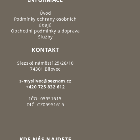
Úvod
Podmínky ochrany osobních
údajů
Obchodní podmínky a doprava
Služby
KONTAKT
Slezské náměstí 25/28/10
74301 Bílovec
s-myslivec@seznam.cz
+420 725 832 612
IČO: 05951615
DIČ: CZ05951615
KDE NÁS NAJDETE