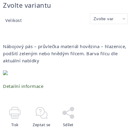
Měrná
Zvolte variantu
cena:
Velikost
Nábojový pás – průvlečka materiál hovězina – hlazenice,
podšití zeleným nebo hnědým filcem. Barva filcu dle
aktuální nabídky
Detailní informace
Tisk
Zeptat se
Sdílet