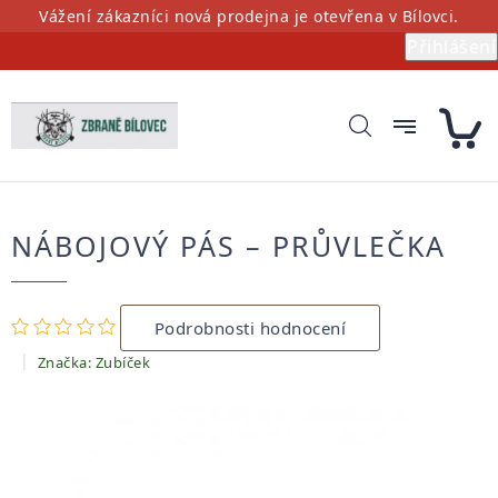
Přejít
Vážení zákazníci nová prodejna je otevřena v Bílovci.
na
Přihlášení
obsah
NÁBOJOVÝ PÁS – PRŮVLEČKA
Průměrné
Podrobnosti hodnocení
hodnocení
produktu
Značka:
Zubíček
je
0,0
z
5
hvězdiček.