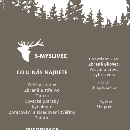
Zápatí
Copyright 2026
Zbraně Bílovec
.
Všechna práva
CO U NÁS NAJDETE
vyhrazena.
Design
Oděvy a obuv
Shoptetak.cz
Zbraně a střelivo
Optika
Lovecké potřeby
Vytvořil
Kynologie
Shoptet
Zpracování a skladování zvěřiny
Ostatní
INFORMACE