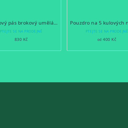
Nábojový pás brokový umělá kůže
PTEJTE SE NA PRODEJNĚ
PTEJTE SE NA PRODEJN
830 Kč
400 Kč
od