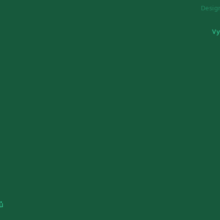
Desi
Vy
ů