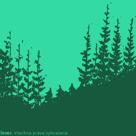
ílovec
. Všechna práva vyhrazena.