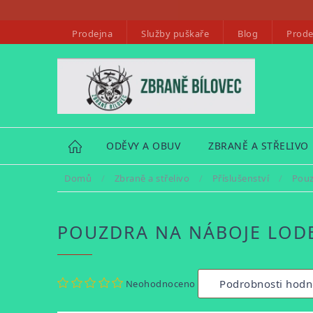
Přejít
na
Prodejna
Služby puškaře
Blog
Prode
obsah
HOME
ODĚVY A OBUV
ZBRANĚ A STŘELIVO
Domů
/
Zbraně a střelivo
/
Příslušenství
/
Pouz
POUZDRA NA NÁBOJE LOD
Průměrné
Podrobnosti hodn
Neohodnoceno
hodnocení
produktu
je