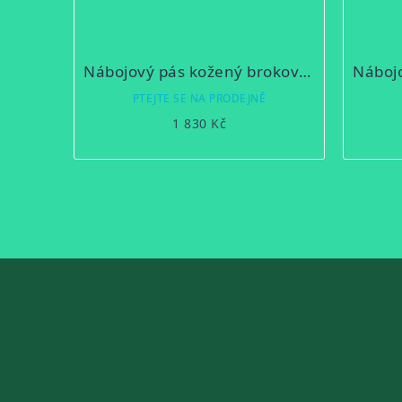
Nábojový pás kožený brokový uzavřený
PTEJTE SE NA PRODEJNĚ
1 830 Kč