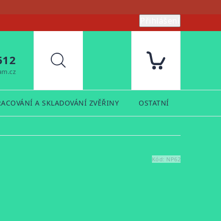
Přihlášení
612
Hledat
am.cz
RACOVÁNÍ A SKLADOVÁNÍ ZVĚŘINY
OSTATNÍ
PRODUK
Kód:
NP62