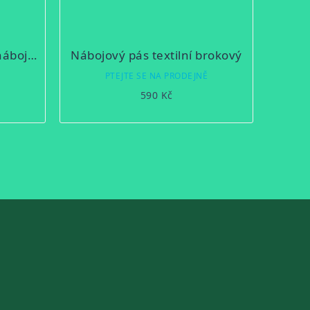
Pouzdro na 5 kulových nábojů - uzavřené
Nábojový pás textilní brokový
Ě
PTEJTE SE NA PRODEJNĚ
590 Kč