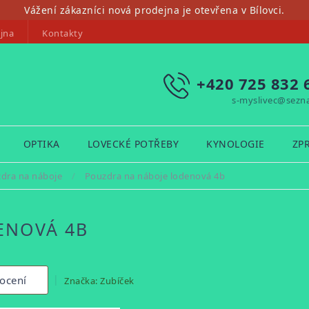
Vážení zákazníci nová prodejna je otevřena v Bílovci.
jna
Kontakty
+420 725 832 
s-myslivec@sezn
OPTIKA
LOVECKÉ POTŘEBY
KYNOLOGIE
ZP
dra na náboje
/
Pouzdra na náboje lodenová 4b
ENOVÁ 4B
ocení
Značka:
Zubíček