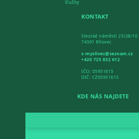
Služby
KONTAKT
Slezské náměstí 25/28/10
74301 Bílovec
s-myslivec@seznam.cz
+420 725 832 612
IČO: 05951615
DIČ: CZ05951615
KDE NÁS NAJDETE