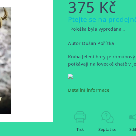
375 Kč
Měrná
Ptejte se na prodejn
cena:
Položka byla vyprodána…
Autor Dušan Pořízka
Kniha Jelení hory je románový
potkávají na lovecké chatě v j
Detailní informace
Tisk
Zeptat se
Sdí