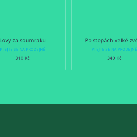
Lovy za soumraku
Po stopách velké zv
PTEJTE SE NA PRODEJNĚ
PTEJTE SE NA PRODEJN
310 Kč
340 Kč