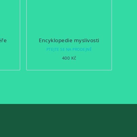
ěře
Encyklopedie myslivosti
Ě
PTEJTE SE NA PRODEJNĚ
400 Kč