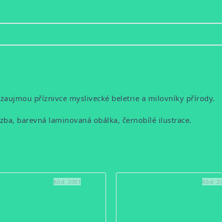
 zaujmou příznivce myslivecké beletrie a milovníky přírody.
ba, barevná laminovaná obálka, černobílé ilustrace.
Kód:
2001
Kód:
2