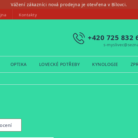
Vážení zákazníci nová prodejna je otevřena v Bílovci.
jna
Kontakty
+420 725 832 
s-myslivec@sezn
OPTIKA
LOVECKÉ POTŘEBY
KYNOLOGIE
ZP
ocení