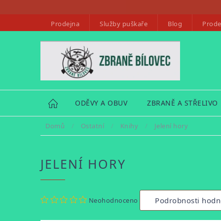
Přejít
na
Prodejna
Služby puškaře
Blog
Prode
obsah
HOME
ODĚVY A OBUV
ZBRANĚ A STŘELIVO
Domů
/
Ostatní
/
Knihy
/
Jelení hory
JELENÍ HORY
Průměrné
Podrobnosti hodn
Neohodnoceno
hodnocení
produktu
je