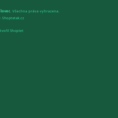
ílovec
. Všechna práva vyhrazena.
gn
Shoptetak.cz
tvořil Shoptet