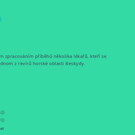
ě
m zpracováním příběhů několika lékařů, kteří se
ednom z revírů horské oblasti Beskydy.
let