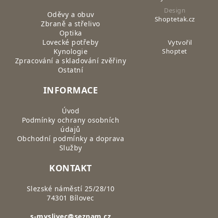
Design
Oděvy a obuv
Shoptetak.cz
Zbraně a střelivo
Optika
Lovecké potřeby
Vytvořil
Kynologie
Shoptet
Zpracování a skladování zvěřiny
Ostatní
INFORMACE
Úvod
Podmínky ochrany osobních
údajů
Obchodní podmínky a doprava
Služby
KONTAKT
Slezské náměstí 25/28/10
74301 Bílovec
s-myslivec@seznam.cz