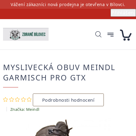
Přejít
Vážení zákazníci nová prodejna je otevřena v Bílovci.
na
Přihlášení
obsah
MYSLIVECKÁ OBUV MEINDL
GARMISCH PRO GTX
Průměrné
Podrobnosti hodnocení
hodnocení
produktu
Značka:
Meindl
je
0,0
z
5
hvězdiček.