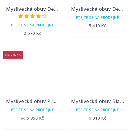
Myslivecká obuv Demar HUNTER PRO
Myslivecká obuv Demar TIROL DELUXE
Průměrné
PTEJTE SE NA PRODEJNĚ
hodnocení
PTEJTE SE NA PRODEJNĚ
5 410 Kč
produktu
2 570 Kč
je
3,9
z
5
NOVINKA
hvězdiček.
Myslivecká obuv Prabos Polar Wolf GTX
Myslivecká obuv Blaser zimní
PTEJTE SE NA PRODEJNĚ
PTEJTE SE NA PRODEJNĚ
5 950 Kč
6 310 Kč
od