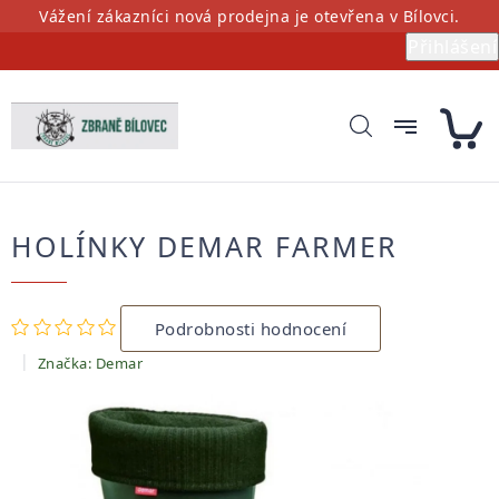
Přejít
Vážení zákazníci nová prodejna je otevřena v Bílovci.
na
Přihlášení
obsah
HOLÍNKY DEMAR FARMER
Průměrné
Podrobnosti hodnocení
hodnocení
produktu
Značka:
Demar
je
0,0
z
5
hvězdiček.