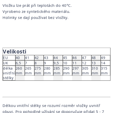
Vložku lze prát při teplotách do 40°C.
Vyrobeno ze syntetického materiálu.
Holinky se dají používat bez vložky.
Velikosti
EU
40
41
42
43
44
45
46
47
48
49
UK
6,5
7
8
9
9,5
10
11
12
13
14
délka
260
265
275
280
285
290
297
305
310
315
vnitřní
mm
mm
mm
mm
mm
mm
mm
mm
mm
mm
stélky
Délkou vnitřní stélky se rozumí rozměr vložky uvnitř
obuvi. Pro pohodlné užívání se doporučuje přidat 5 - 7