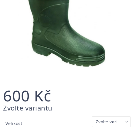
600 Kč
Měrná
Zvolte variantu
cena:
Velikost