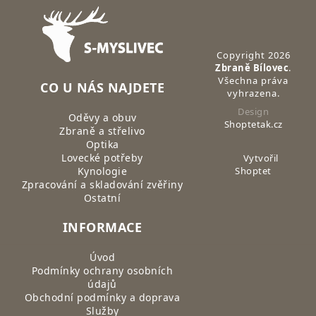
Zápatí
Copyright 2026
Zbraně Bílovec
.
Všechna práva
CO U NÁS NAJDETE
vyhrazena.
Design
Oděvy a obuv
Shoptetak.cz
Zbraně a střelivo
Optika
Lovecké potřeby
Vytvořil
Kynologie
Shoptet
Zpracování a skladování zvěřiny
Ostatní
INFORMACE
Úvod
Podmínky ochrany osobních
údajů
Obchodní podmínky a doprava
Služby