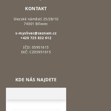
KONTAKT
Slezské náměstí 25/28/10
74301 Bílovec
s-myslivec@seznam.cz
+420 725 832 612
IČO: 05951615
DIČ: CZ05951615
KDE NÁS NAJDETE