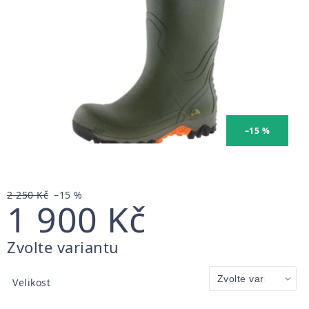
–15 %
2 250 Kč
–15 %
1 900 Kč
Měrná
Zvolte variantu
cena:
Velikost