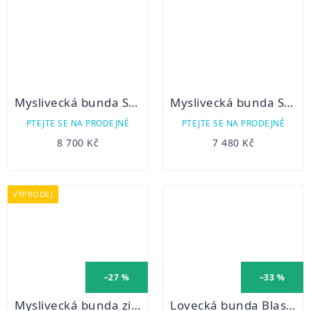
Myslivecká bunda Swedteam Crest Booster Clasic Green
Myslivecká bunda Swedteam RIDGE PRO Desolve Veil/Fire
PTEJTE SE NA PRODEJNĚ
PTEJTE SE NA PRODEJNĚ
8 700 Kč
7 480 Kč
VÝPRODEJ
–27 %
–33 %
Myslivecká bunda zimní C.I.T. oboustranná s membránou
Lovecká bunda Blaser Miles