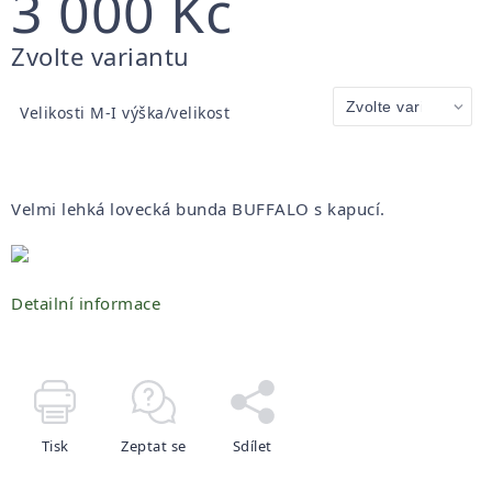
3 000 Kč
Měrná
Zvolte variantu
cena:
Velikosti M-I výška/velikost
Velmi lehká lovecká bunda BUFFALO s kapucí.
Detailní informace
Tisk
Zeptat se
Sdílet