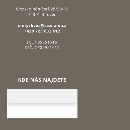
Slezské náměstí 25/28/10
74301 Bílovec
s-myslivec@seznam.cz
+420 725 832 612
IČO: 05951615
DIČ: CZ05951615
KDE NÁS NAJDETE