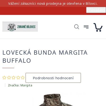
Přejít
Vážení zákazníci nová prodejna je otevřena v Bílovci.
na
Přihlášení
obsah
LOVECKÁ BUNDA MARGITA
BUFFALO
Průměrné
Podrobnosti hodnocení
hodnocení
produktu
Značka:
Margita
je
0,0
z
5
hvězdiček.