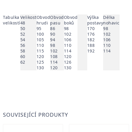
Tabulka
Velikost
Obvod
Obvod
Obvod
Výška
Délka
velikostí
48
hrudi
pasu
boků
postavy
nohavic
50
95
86
98
170
98
52
100
90
102
176
102
54
105
94
106
182
106
56
110
98
110
188
110
58
115
102
114
192
114
60
120
108
120
62
125
114
126
130
120
130
SOUVISEJÍCÍ PRODUKTY