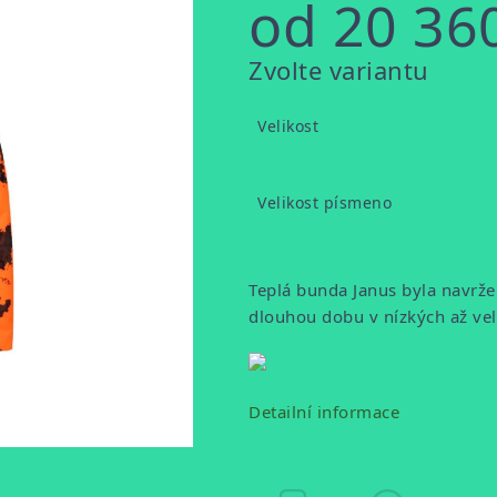
od
20 36
Měrná
Zvolte variantu
cena:
Velikost
Velikost písmeno
Teplá bunda Janus byla navržen
dlouhou dobu v nízkých až vel
Detailní informace