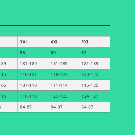
3XL
4XL
5XL
58
60
62
189
181-189
181-189
181-189
115
116-121
118-123
120-125
106
107-110
111-114
115-120
115
116-119
120-123
124-127
6
84-87
84-87
84-87