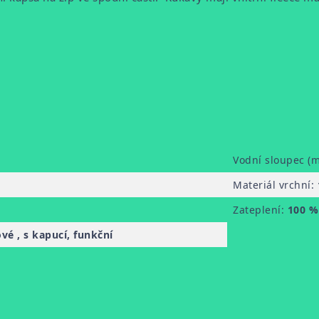
Vodní sloupec (
Materiál vrchní:
Zateplení:
100 %
vé , s kapucí, funkční