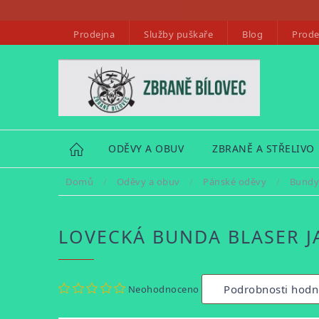
Přejít
na
Prodejna
Služby puškaře
Blog
Prode
obsah
HOME
ODĚVY A OBUV
ZBRANĚ A STŘELIVO
Domů
/
Oděvy a obuv
/
Pánské oděvy
/
Bundy
LOVECKÁ BUNDA BLASER J
Průměrné
Podrobnosti hodn
Neohodnoceno
hodnocení
produktu
je