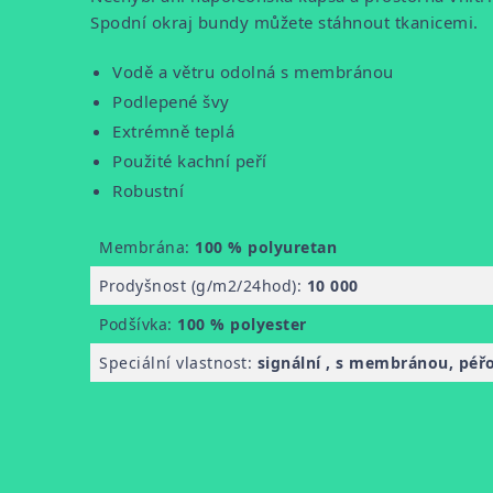
Spodní okraj bundy můžete stáhnout tkanicemi.
Vodě a větru odolná s membránou
Podlepené švy
Extrémně teplá
Použité kachní peří
Robustní
Membrána:
100 % polyuretan
Prodyšnost (g/m2/24hod):
10 000
Podšívka:
100 % polyester
Speciální vlastnost:
signální , s membránou, péřo