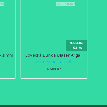
179
Kód:
118056-5
9 830 Kč
–53 %
- zimní
Lovecká Bunda Blaser Argali
Ě
PTEJTE SE NA PRODEJNĚ
4 600 Kč