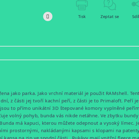
Tisk
Zeptat se
Sdí
ena jako parka. Jako vrchní materiál je použit RAMshell. Tent
ní, z části jej tvoří kachní peří, z části je to Primaloft. Peří 
jsou to přímo unikátní 3D štepované komory vyplněné peřím, k
šťuje volný pohyb, bunda vás nikde netáhne. Ve zbytku bundy j
. Bunda má kapuci, kterou můžete odepnout a vysoký límec. 
ními prostornými, nakládanými kapsami s klopami na patenty.
 kapsa na zip ve spodní části. Rukávy mají vnitřní fleece ma