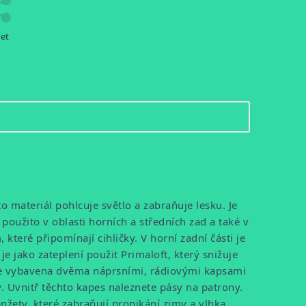
let
o materiál pohlcuje světlo a zabraňuje lesku. Je
je použito v oblasti horních a středních zad a také v
teré připomínají cihličky. V horní zadní části je
e jako zateplení použit Primaloft, který snižuje
Je vybavena dvěma náprsními, rádiovými kapsami
 Uvnitř těchto kapes naleznete pásy na patrony.
nžety, které zabraňují pronikání zimy a vlhka.