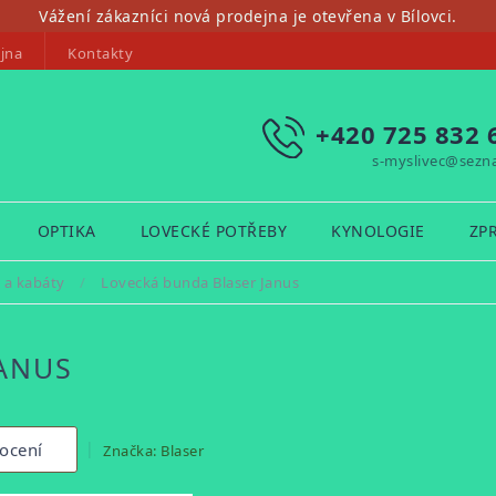
Vážení zákazníci nová prodejna je otevřena v Bílovci.
jna
Kontakty
+420 725 832 
s-myslivec@sezn
OPTIKA
LOVECKÉ POTŘEBY
KYNOLOGIE
ZP
 a kabáty
/
Lovecká bunda Blaser Janus
ANUS
ocení
Značka:
Blaser