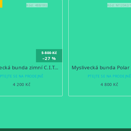
Kód:
488/XXL
Kód:
M12042/
5 800 Kč
–27 %
Myslivecká bunda zimní C.I.T. oboustranná s membránou
Myslivecká bunda Polar 
PTEJTE SE NA PRODEJNĚ
PTEJTE SE NA PRODEJN
4 200 Kč
4 800 Kč