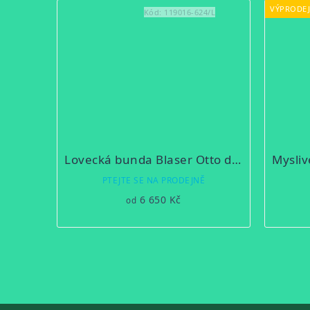
VÝPRODEJ
Kód:
119016-624/L
Lovecká bunda Blaser Otto do deště
PTEJTE SE NA PRODEJNĚ
6 650 Kč
od