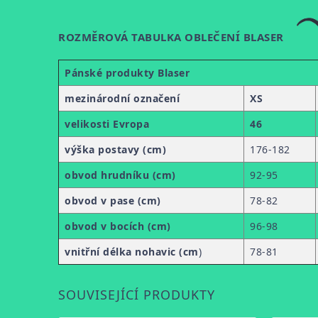
ROZMĚROVÁ TABULKA OBLEČENÍ BLASER
Pánské produkty Blaser
mezinárodní označení
XS
velikosti Evropa
46
výška postavy (cm)
176-182
obvod hrudníku (cm)
92-95
obvod v pase (cm)
78-82
obvod v bocích (cm)
96-98
vnitřní délka nohavic (cm
)
78-81
SOUVISEJÍCÍ PRODUKTY