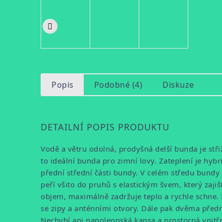
Popis
Podobné (4)
Diskuze
DETAILNÍ POPIS PRODUKTU
Vodě a větru odolná, prodyšná delší bunda je střiž
to ideální bunda pro zimní lovy. Zateplení je hybrid
přední střední části bundy. V celém středu bundy 
peří všito do pruhů s elastickým švem, který zaji
objem, maximálně zadržuje teplo a rychle schne
se zipy a anténními otvory. Dále pak dvěma před
Nechybí ani napoleonská kapsa a prostorná vnitřní