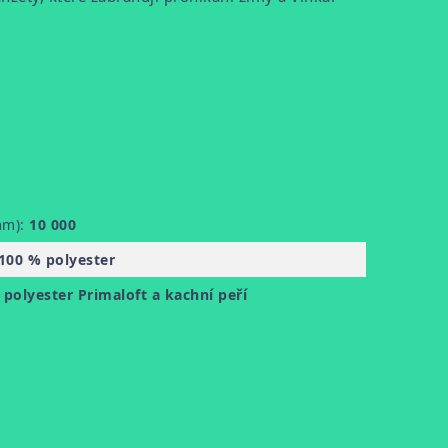
mm):
10 000
100 % polyester
 polyester Primaloft a kachní peří