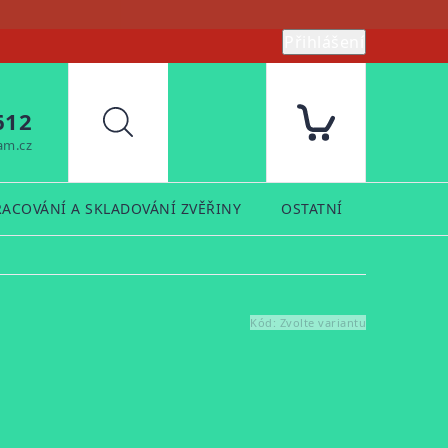
Přihlášení
612
Hledat
am.cz
RACOVÁNÍ A SKLADOVÁNÍ ZVĚŘINY
OSTATNÍ
PRODUK
Kód:
Zvolte variantu