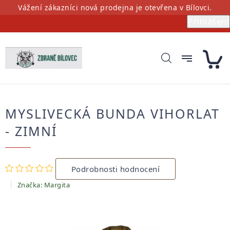
Přejít
Vážení zákazníci nová prodejna je otevřena v Bílovci.
na
Přihlášení
obsah
MYSLIVECKÁ BUNDA VIHORLAT
- ZIMNÍ
Průměrné
Podrobnosti hodnocení
hodnocení
produktu
Značka:
Margita
je
0,0
z
5
hvězdiček.