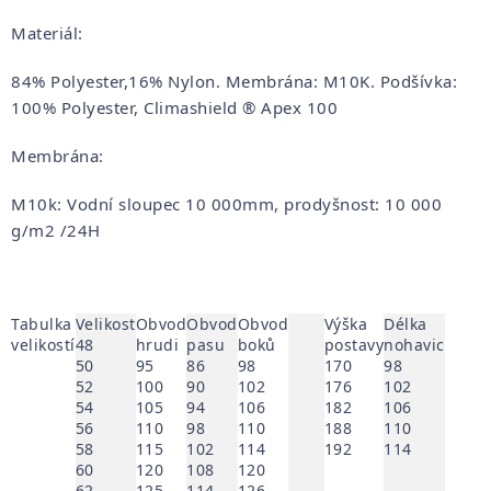
Materiál:
84% Polyester,16% Nylon. Membrána: M10K. Podšívka:
100% Polyester, Climashield ® Apex 100
Membrána:
M10k: Vodní sloupec 10 000mm, prodyšnost: 10 000
g/m2 /24H
Tabulka
Velikost
Obvod
Obvod
Obvod
Výška
Délka
velikostí
48
hrudi
pasu
boků
postavy
nohavic
50
95
86
98
170
98
52
100
90
102
176
102
54
105
94
106
182
106
56
110
98
110
188
110
58
115
102
114
192
114
60
120
108
120
62
125
114
126