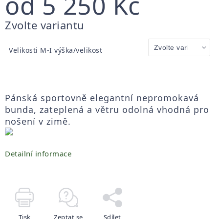
od
5 250 Kč
Měrná
Zvolte variantu
cena:
Velikosti M-I výška/velikost
Pánská sportovně elegantní nepromokavá
bunda, zateplená a větru odolná vhodná pro
nošení v zimě.
Detailní informace
Tisk
Zeptat se
Sdílet