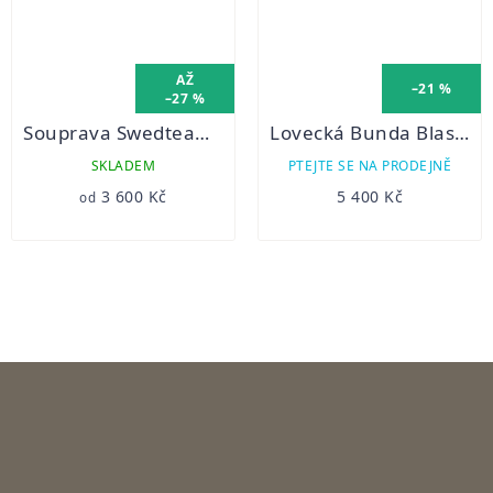
AŽ
–21 %
–27 %
Souprava Swedteam Ridge Desolve Zero
Lovecká Bunda Blaser Vintage Activ
SKLADEM
PTEJTE SE NA PRODEJNĚ
3 600 Kč
5 400 Kč
od