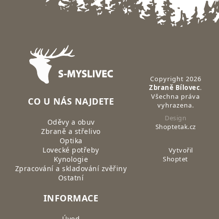
Zápatí
Copyright 2026
Zbraně Bílovec
.
Všechna práva
CO U NÁS NAJDETE
vyhrazena.
Design
Oděvy a obuv
Shoptetak.cz
Zbraně a střelivo
Optika
Lovecké potřeby
Vytvořil
Kynologie
Shoptet
Zpracování a skladování zvěřiny
Ostatní
INFORMACE
Úvod