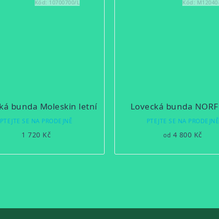
Kód:
10700700/L
Kód:
M12040
ká bunda Moleskin letní
Lovecká bunda NOR
PTEJTE SE NA PRODEJNĚ
PTEJTE SE NA PRODEJN
1 720 Kč
4 800 Kč
od