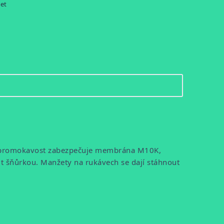
let
Nepromokavost zabezpečuje membrána M10K,
ut šňůrkou. Manžety na rukávech se dají stáhnout