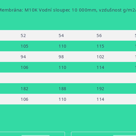
dá Membrána: M10K Vodní sloupec 10 000mm, vzdušnost g/m
52
54
56
105
110
115
94
98
102
106
110
114
182
188
192
106
110
114