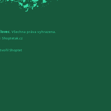
ílovec
. Všechna práva vyhrazena.
gn
Shoptetak.cz
tvořil Shoptet