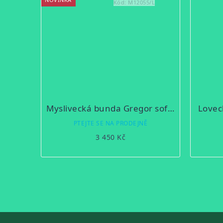
Kód:
M12055/L
Myslivecká bunda Gregor softshell
Lovec
PTEJTE SE NA PRODEJNĚ
3 450 Kč