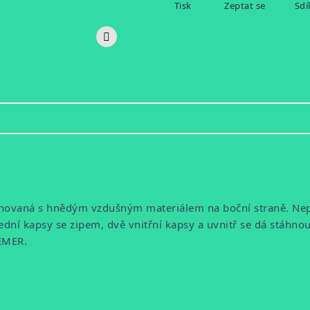
Tisk
Zeptat se
Sdí
inovaná s hnědým vzdušným materiálem na boční straně. 
ní kapsy se zipem, dvě vnitřní kapsy a uvnitř se dá stáhno
GEMER.