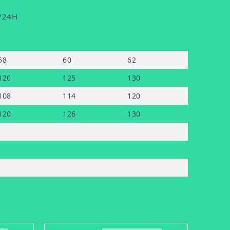
2/24H
58
60
62
120
125
130
108
114
120
120
126
130