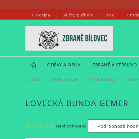
Přejít
na
Prodejna
Služby puškaře
Blog
Prode
obsah
HOME
ODĚVY A OBUV
ZBRANĚ A STŘELIVO
Domů
/
Oděvy a obuv
/
Pánské oděvy
/
Bundy
LOVECKÁ BUNDA GEMER
Průměrné
Podrobnosti hodn
Neohodnoceno
hodnocení
produktu
je