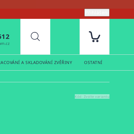
Přihlášení
612
Hledat
am.cz
RACOVÁNÍ A SKLADOVÁNÍ ZVĚŘINY
OSTATNÍ
PRODUK
Kód:
Zvolte variantu