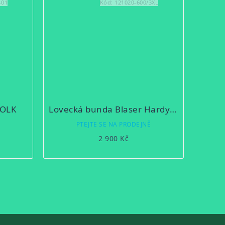
-01
Kód:
121020-600/3XL
FOLK
Lovecká bunda Blaser Hardy letní
Ě
PTEJTE SE NA PRODEJNĚ
2 900 Kč