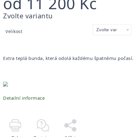
od
11 200 Kč
Měrná
Zvolte variantu
cena:
Velikost
Extra teplá bunda, která odolá každému špatnému počasí.
Detailní informace