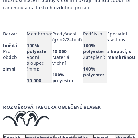
ramenou a na loktech ozdobné prošití.
Barva:
Membrána:
Prodyšnost
Podšívka:
Speciální
(g/m2/24hod):
vlastnost:
hnědá
100%
100%
Pro
polyester
10 000
polyester
s kapucí, s
období:
Vodní
Materiál
Zateplení:
membránou
sloupec
vrchní:
zimní
(mm):
100%
100%
polyester
10 000
polyester
ROZMĚROVÁ TABULKA OBLEČENÍ BLASER
Pánské
mezinárodní
velikosti
výška
obvod
obvod
ob