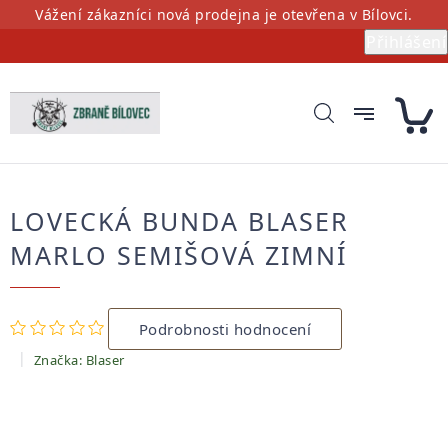
Přejít
Vážení zákazníci nová prodejna je otevřena v Bílovci.
na
Přihlášení
obsah
LOVECKÁ BUNDA BLASER
MARLO SEMIŠOVÁ ZIMNÍ
Průměrné
Podrobnosti hodnocení
hodnocení
produktu
Značka:
Blaser
je
0,0
z
5
hvězdiček.