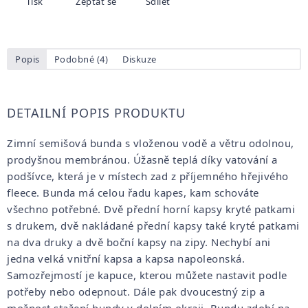
Tisk
Zeptat se
Sdílet
Popis
Podobné (4)
Diskuze
DETAILNÍ POPIS PRODUKTU
Zimní semišová bunda s vloženou vodě a větru odolnou,
prodyšnou membránou. Úžasně teplá díky vatování a
podšívce, která je v místech zad z příjemného hřejivého
fleece. Bunda má celou řadu kapes, kam schováte
všechno potřebné. Dvě přední horní kapsy kryté patkami
s drukem, dvě nakládané přední kapsy také kryté patkami
na dva druky a dvě boční kapsy na zipy. Nechybí ani
jedna velká vnitřní kapsa a kapsa napoleonská.
Samozřejmostí je kapuce, kterou můžete nastavit podle
potřeby nebo odepnout. Dále pak dvoucestný zip a
možnost stažení bundy v dolním okraji. Bundu zdobí na