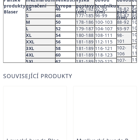
produkty
označení
Evropa
postavy
hrudníku
v
v
XS
46
176-182
92-95
78-82
96-
Blaser
(cm)
(cm)
pase
boc
S
48
177-185
96-99
83-87
99-
(cm)
(cm
M
50
178-186
100-103
88-92
102
104
L
52
179-187
104-107
93-97
104
XL
54
180-188
108-111
98-
107
101
XXL
56
181-189
112-115
108
102-
3XL
58
181-189
116-121
111
106
4XL
60
181-189
118-123
112
107-
5XL
62
181-189
120-125
115
110
116
111-
SOUVISEJÍCÍ PRODUKTY
119
114
120
115-
123
120
124
127