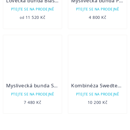
Lovecká bunda Blaser Graphit zimní
Myslivecká bunda Polar - zimní
PTEJTE SE NA PRODEJNĚ
PTEJTE SE NA PRODEJNĚ
11 520 Kč
4 800 Kč
od
Myslivecká bunda Swedteam RIDGE PRO Desolve Veil/Fire
Kombinéza Swedteam Ridge Thermo Desolve Veil
PTEJTE SE NA PRODEJNĚ
PTEJTE SE NA PRODEJNĚ
7 480 Kč
10 200 Kč