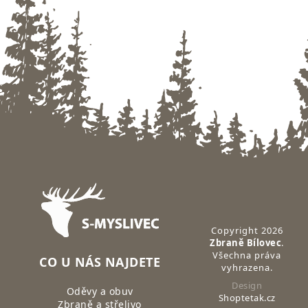
Zápatí
Copyright 2026
Zbraně Bílovec
.
Všechna práva
CO U NÁS NAJDETE
vyhrazena.
Design
Oděvy a obuv
Shoptetak.cz
Zbraně a střelivo