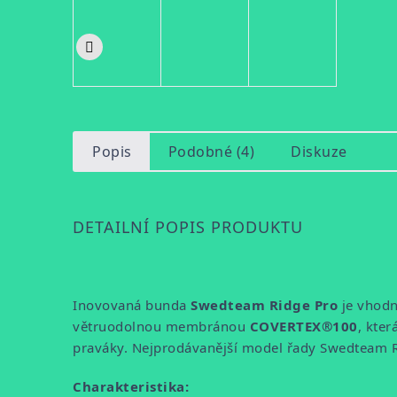
Popis
Podobné (4)
Diskuze
DETAILNÍ POPIS PRODUKTU
Inovovaná bunda
Swedteam Ridge Pro
je vhodná
větruodolnou membránou
COVERTEX®100
, kte
praváky. Nejprodávanější model řady Swedteam R
Charakteristika: