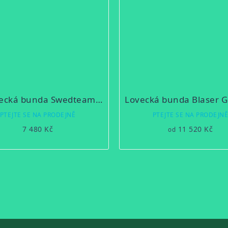
Myslivecká bunda Swedteam RIDGE PRO Desolve Veil
PTEJTE SE NA PRODEJNĚ
PTEJTE SE NA PRODEJN
7 480 Kč
11 520 Kč
od