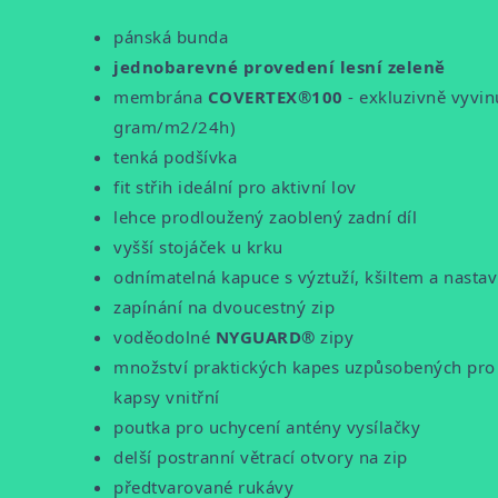
pánská bunda
jednobarevné provedení lesní zeleně
membrána
COVERTEX®100
- exkluzivně vyvi
gram/m2/24h)
tenká podšívka
fit střih ideální pro aktivní lov
lehce prodloužený zaoblený zadní díl
vyšší stojáček u krku
odnímatelná kapuce s výztuží, kšiltem a nasta
zapínání na dvoucestný zip
voděodolné
NYGUARD®
zipy
množství praktických kapes uzpůsobených pro st
kapsy vnitřní
poutka pro uchycení antény vysílačky
delší postranní větrací otvory na zip
předtvarované rukávy