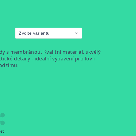
y s membránou. Kvalitní materiál, skvělý
ické detaily - ideální vybavení pro lov i
podzimu.
let