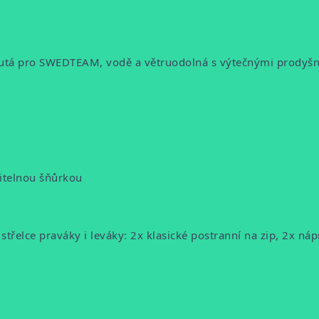
nutá pro SWEDTEAM, vodě a větruodolná s výtečnými prodyš
vitelnou šňůrkou
řelce praváky i leváky: 2x klasické postranní na zip, 2x náp