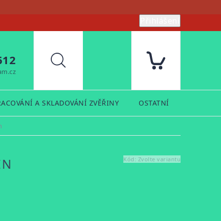
Přihlášení
612
Hledat
am.cz
RACOVÁNÍ A SKLADOVÁNÍ ZVĚŘINY
OSTATNÍ
PRODUK
n
EN
Kód:
Zvolte variantu