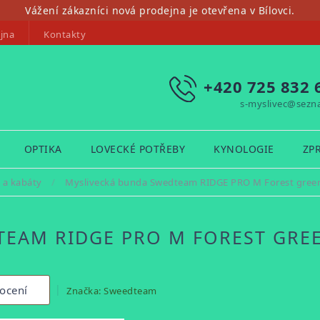
Vážení zákazníci nová prodejna je otevřena v Bílovci.
jna
Kontakty
+420 725 832 
s-myslivec@sezn
OPTIKA
LOVECKÉ POTŘEBY
KYNOLOGIE
ZP
 a kabáty
/
Myslivecká bunda Swedteam RIDGE PRO M Forest gree
TEAM RIDGE PRO M FOREST GRE
ocení
Značka:
Sweedteam