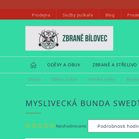
Přejít
na
Prodejna
Služby puškaře
Blog
Prode
obsah
HOME
ODĚVY A OBUV
ZBRANĚ A STŘELIVO
Domů
/
Oděvy a obuv
/
Pánské oděvy
/
Bundy
MYSLIVECKÁ BUNDA SWED
Průměrné
Podrobnosti hodn
Neohodnoceno
hodnocení
produktu
je