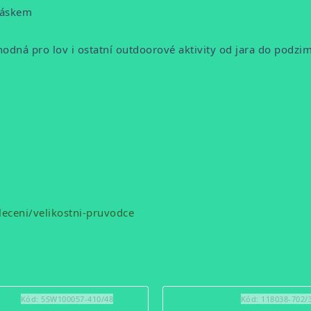
páskem
vhodná pro lov i ostatní outdoorové aktivity od jara do podzi
eceni/velikostni-pruvodce
Kód:
5SW100057-410/48
Kód:
118038-702/