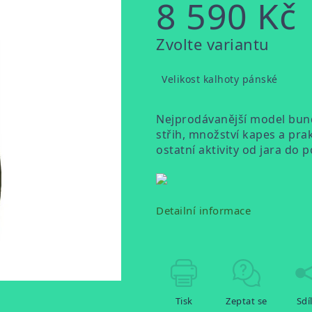
8 590 Kč
Měrná
Zvolte variantu
cena:
Velikost kalhoty pánské
Nejprodávanější model bund
střih, množství kapes a prakt
ostatní aktivity od jara do 
Detailní informace
Tisk
Zeptat se
Sdí