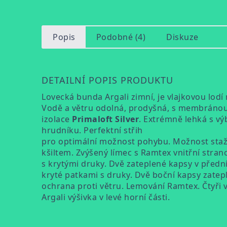
Popis
Podobné (4)
Diskuze
DETAILNÍ POPIS PRODUKTU
Lovecká bunda Argali zimní, je vlajkovou lod
Vodě a větru odolná, prodyšná, s membráno
izolace
Primaloft Silver
. Extrémně lehká s vý
hrudníku. Perfektní střih
pro optimální možnost pohybu. Možnost staže
kšiltem. Zvýšený límec s Ramtex vnitřní stra
s krytými druky. Dvě zateplené kapsy v před
kryté patkami s druky. Dvě boční kapsy zatepl
ochrana proti větru. Lemování Ramtex. Čtyři v
Argali výšivka v levé horní části.