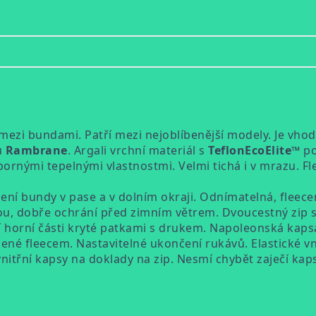
í mezi bundami. Patří mezi nejoblíbenější modely. Je vh
u
Rambrane
. Argali vrchní materiál s
TeflonEcoElite™
po
bornými tepelnými vlastnostmi. Velmi tichá i v mrazu. Fl
ní bundy v pase a v dolním okraji. Odnímatelná, fleece
nou, dobře ochrání před zimním větrem. Dvoucestný zip s
ní horní části kryté patkami s drukem. Napoleonská kap
ené fleecem. Nastavitelné ukončení rukávů. Elastické vn
nitřní kapsy na doklady na zip. Nesmí chybět zaječí kaps