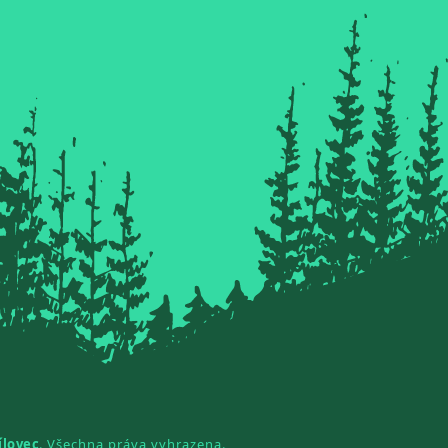
ílovec
. Všechna práva vyhrazena.