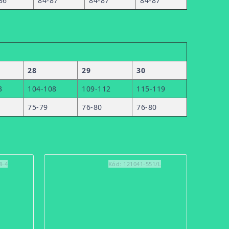
86
84-87
84-87
84-87
28
29
30
3
104-108
109-112
115-119
75-79
76-80
76-80
8-4
Kód:
121041-551/L