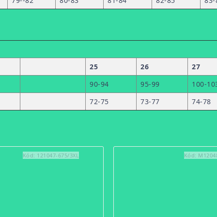
79--82
80-83
81-84
82-85
83-
25
26
27
90-94
95-99
100-10
72-75
73-77
74-78
Kód:
121047-675/3XL
Kód:
M1204