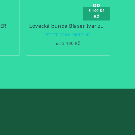
OD
5 100 Kč
AŽ
–39 %
MER
Lovecká bunda Blaser Ivar zateplená
Ě
PTEJTE SE NA PRODEJNĚ
3 100 Kč
od