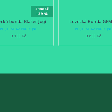
5 100 Kč
–39 %
cká bunda Blaser Jogi
Lovecká Bunda GE
PTEJTE SE NA PRODEJNĚ
PTEJTE SE NA PRODEJN
3 100 Kč
3 600 Kč