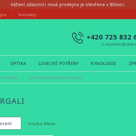
Vážení zákazníci nová prodejna je otevřena v Bílovci.
jna
Kontakty
+420 725 832 
s-myslivec@sezn
OPTIKA
LOVECKÉ POTŘEBY
KYNOLOGIE
ZP
 a kabáty
/
Lovecká Bunda Blaser Argali
RGALI
ocení
Značka:
Blaser