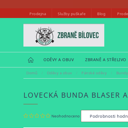
Přejít
na
Prodejna
Služby puškaře
Blog
Prode
obsah
HOME
ODĚVY A OBUV
ZBRANĚ A STŘELIVO
Domů
/
Oděvy a obuv
/
Pánské oděvy
/
Bundy
LOVECKÁ BUNDA BLASER A
Průměrné
Podrobnosti hodn
Neohodnoceno
hodnocení
produktu
je