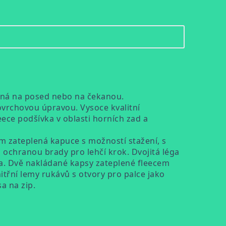
odná na posed nebo na čekanou.
vrchovou úpravou. Vysoce kvalitní
eece podšívka v oblasti horních zad a
m zateplená kapuce s možností stažení, s
 ochranou brady pro lehčí krok. Dvojitá léga
sa. Dvě nakládané kapsy zateplené fleecem
itřní lemy rukávů s otvory pro palce jako
a na zip.