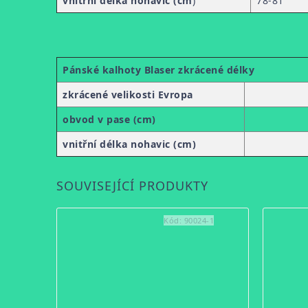
vnitřní délka nohavic (cm
)
78-81
Pánské kalhoty Blaser zkrácené délky
zkrácené velikosti Evropa
obvod v pase (cm)
vnitřní délka nohavic (cm)
SOUVISEJÍCÍ PRODUKTY
Kód:
90024-1