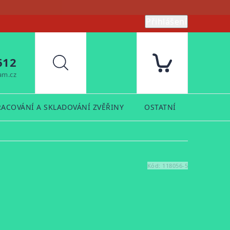
Přihlášení
612
Hledat
am.cz
RACOVÁNÍ A SKLADOVÁNÍ ZVĚŘINY
OSTATNÍ
PRODUK
Kód:
118056-5