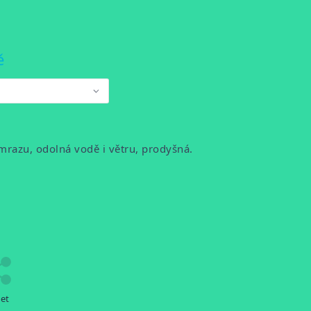
ě
 mrazu, odolná vodě i větru, prodyšná.
let