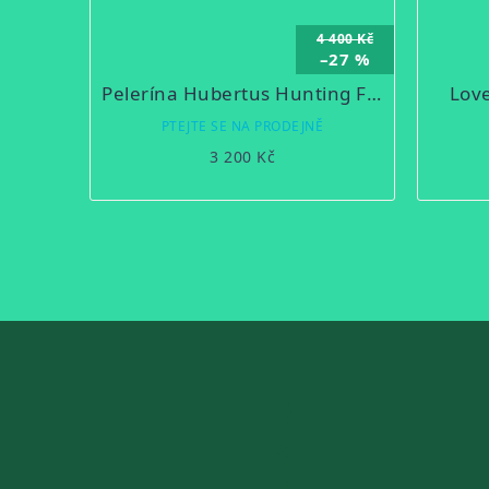
4 400 Kč
–27 %
Pelerína Hubertus Hunting Forest
Love
PTEJTE SE NA PRODEJNĚ
3 200 Kč