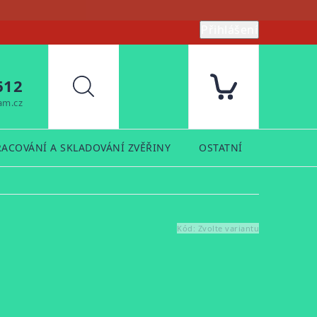
Přihlášení
612
Hledat
am.cz
RACOVÁNÍ A SKLADOVÁNÍ ZVĚŘINY
OSTATNÍ
PRODUK
Kód:
Zvolte variantu