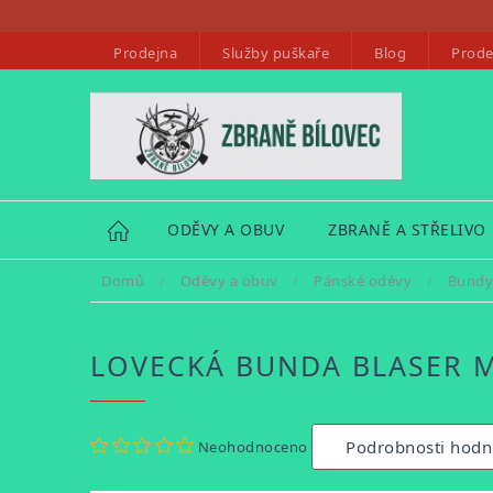
Přejít
na
Prodejna
Služby puškaře
Blog
Prode
obsah
HOME
ODĚVY A OBUV
ZBRANĚ A STŘELIVO
Domů
/
Oděvy a obuv
/
Pánské oděvy
/
Bundy
LOVECKÁ BUNDA BLASER 
Průměrné
Podrobnosti hodn
Neohodnoceno
hodnocení
produktu
je