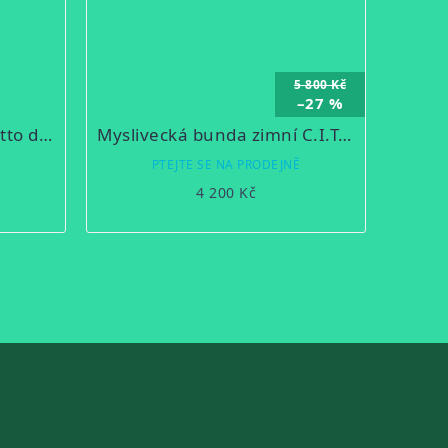
5 800 Kč
–27 %
Lovecká bunda Blaser Otto do deště
Myslivecká bunda zimní C.I.T. oboustranná s membránou
Ě
PTEJTE SE NA PRODEJNĚ
4 200 Kč