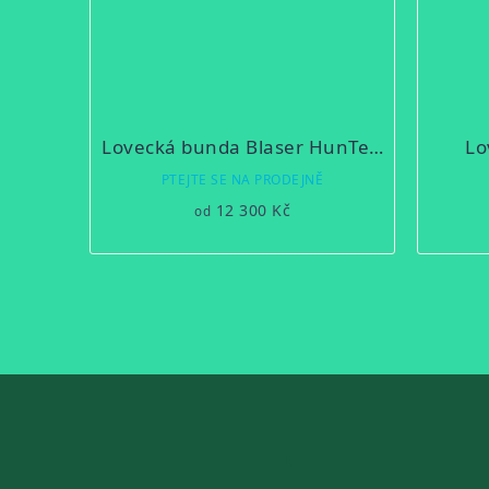
Lovecká bunda Blaser HunTec Resist 3L
Lo
PTEJTE SE NA PRODEJNĚ
12 300 Kč
od