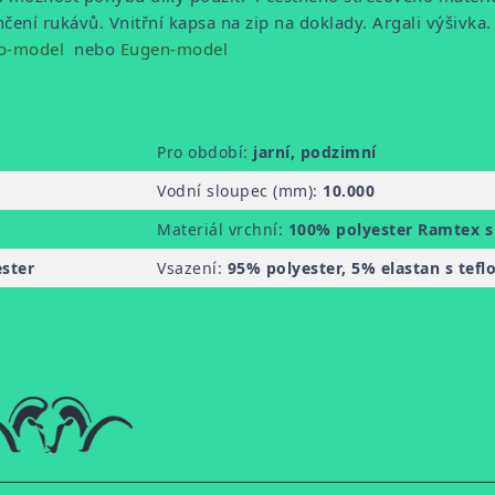
čení rukávů. Vnitřní kapsa na zip na doklady. Argali výšivka.
o-model
nebo
Eugen-model
Pro období:
jarní, podzimní
Vodní sloupec (mm):
10.000
Materiál vrchní:
100% polyester Ramtex s
ester
Vsazení:
95% polyester, 5% elastan s tef