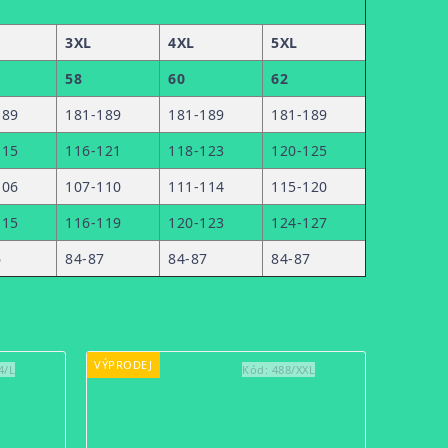
3XL
4XL
5XL
58
60
62
189
181-189
181-189
181-189
115
116-121
118-123
120-125
106
107-110
111-114
115-120
115
116-119
120-123
124-127
6
84-87
84-87
84-87
VÝPRODEJ
4/L
Kód:
488/XXL