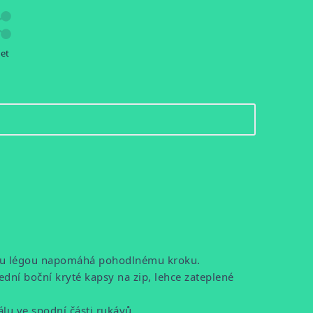
let
itou légou napomáhá pohodlnému kroku.
ní boční kryté kapsy na zip, lehce zateplené
lu ve spodní části rukávů.