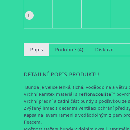
Popis
Podobné (4)
Diskuze
DETAILNÍ POPIS PRODUKTU
Bunda je velice lehká, tichá, voděodolná a větr
Vrchní Ramtex materiál s
TeflonEcoElite™
povrch
Vrchní přední a zadní část bundy s podšívkou ze s
Zvýšený límec s decentní ventilací ochrání pře
Kapsa na levém rameni s voděodolným zipem pro G
fleecem.
Možnost stažení bundy v dolním okraji. Optimáln