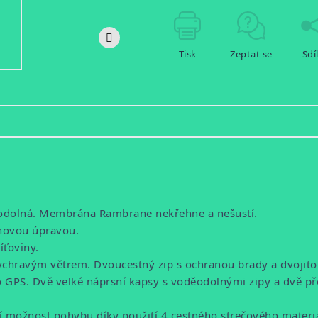
Tisk
Zeptat se
Sdí
u odolná. Membrána Rambrane nekřehne a nešustí.
ovou úpravou.
íťoviny.
d sychravým větrem. Dvoucestný zip s ochranou brady a dvoj
PS. Dvě velké náprsní kapsy s voděodolnými zipy a dvě před
í možnost pohybu díky použití 4 cestného strečového materiá