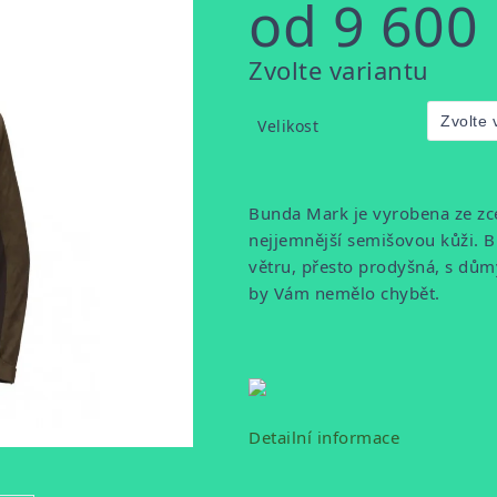
od
9 600
Měrná
Zvolte variantu
cena:
Velikost
Bunda Mark je vyrobena ze zce
nejjemnější semišovou kůži. B
větru, přesto prodyšná, s dů
by Vám nemělo chybět.
Detailní informace