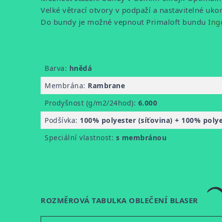
Velké větrací otvory v podpaží a nastavitelné ukon
Do bundy je možné vepnout Primaloft bundu
Ing
Barva:
hnědá
Membrána:
Rambrane
Prodyšnost (g/m2/24hod):
6.000
Podšívka:
100% polyester (síťovina) + 100% poly
Speciální vlastnost:
s membránou
ROZMĚROVÁ TABULKA OBLEČENÍ BLASER