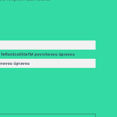
 TeflonEcoEliteTM povrchovou úpravou
lonovou úpravou