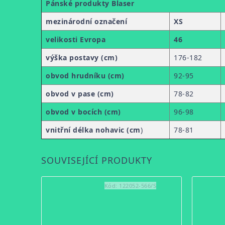
Pánské produkty Blaser
mezinárodní označení
XS
velikosti Evropa
46
výška postavy (cm)
176-182
obvod hrudníku (cm)
92-95
obvod v pase (cm)
78-82
obvod v bocích (cm)
96-98
vnitřní délka nohavic (cm
)
78-81
SOUVISEJÍCÍ PRODUKTY
Kód:
122052-566/S