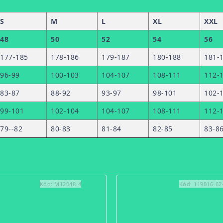
S
M
L
XL
XXL
48
50
52
54
56
177-185
178-186
179-187
180-188
181-
96-99
100-103
104-107
108-111
112-
83-87
88-92
93-97
98-101
102-
99-101
102-104
104-107
108-111
112-
79--82
80-83
81-84
82-85
83-8
Kód:
M12048-4
Kód:
119016-62