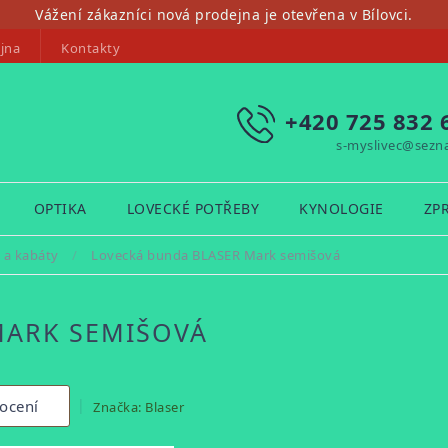
Vážení zákazníci nová prodejna je otevřena v Bílovci.
jna
Kontakty
+420 725 832 
s-myslivec@sezn
OPTIKA
LOVECKÉ POTŘEBY
KYNOLOGIE
ZP
 a kabáty
/
Lovecká bunda BLASER Mark semišová
MARK SEMIŠOVÁ
ocení
Značka:
Blaser