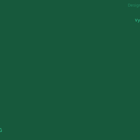
Desi
Vy
ů