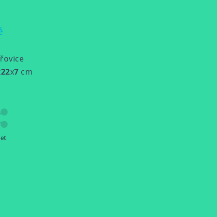
ě
přovice
x
22
x
7
cm
let