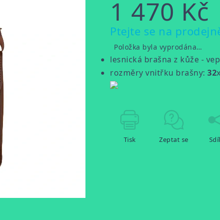
1 470 Kč
Měrná
Ptejte se na prodejn
cena:
Položka byla vyprodána…
lesnická brašna z kůže - ve
rozměry vnitřku brašny:
32
Tisk
Zeptat se
Sdí