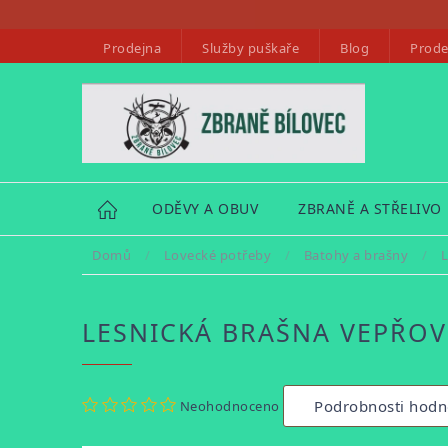
Přejít
na
Prodejna
Služby puškaře
Blog
Prode
obsah
HOME
ODĚVY A OBUV
ZBRANĚ A STŘELIVO
Domů
/
Lovecké potřeby
/
Batohy a brašny
/
L
LESNICKÁ BRAŠNA VEPŘOV
Průměrné
Podrobnosti hodn
Neohodnoceno
hodnocení
produktu
je