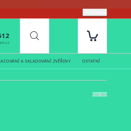
Přihlášení
612
Hledat
am.cz
RACOVÁNÍ A SKLADOVÁNÍ ZVĚŘINY
OSTATNÍ
PRODUK
Kód:
B06