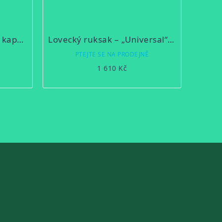
Lovecký ruksak – ségl, 2 kapsy 6B/1
Lovecký ruksak – „Universal“ – ségl 16B/1
Ě
PTEJTE SE NA PRODEJNĚ
1 610 Kč