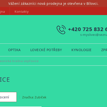
Vážení zákazníci nová prodejna je otevřena v Bílovci.
jna
Kontakty
+420 725 832 
s-myslivec@sezn
OPTIKA
LOVECKÉ POTŘEBY
KYNOLOGIE
ZP
esnická brašna vepřovice
ICE
ocení
Značka:
Zubíček