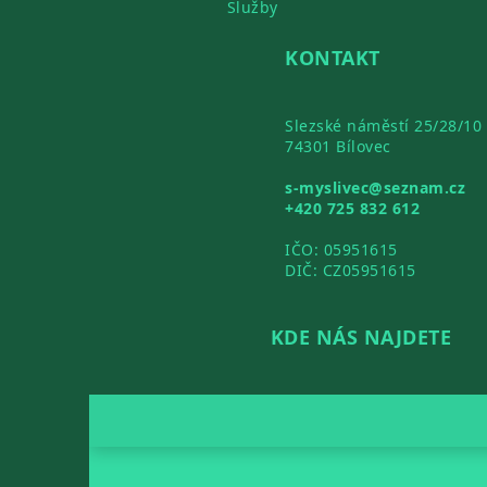
Služby
KONTAKT
Slezské náměstí 25/28/10
74301 Bílovec
s-myslivec@seznam.cz
+420 725 832 612
IČO: 05951615
DIČ: CZ05951615
KDE NÁS NAJDETE