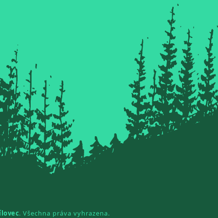
ílovec
. Všechna práva vyhrazena.