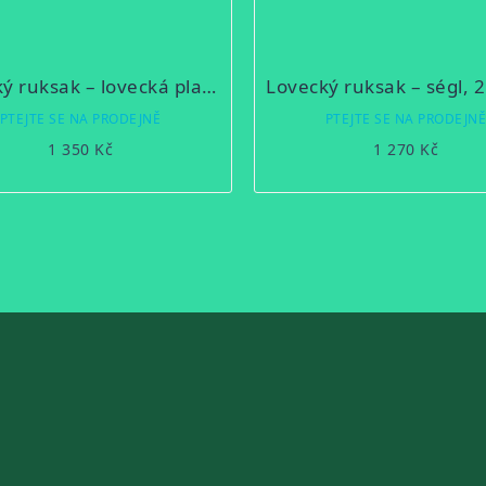
Lovecký ruksak – lovecká plachtovina, 3 kapsy 6B/2
PTEJTE SE NA PRODEJNĚ
PTEJTE SE NA PRODEJN
1 350 Kč
1 270 Kč