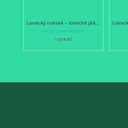
Lovecký ruksak – lovecké plátno 15B/3
PTEJTE SE NA PRODEJNĚ
1 014 Kč