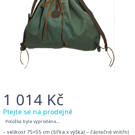
1 014 Kč
Měrná
Ptejte se na prodejně
cena:
Položka byla vyprodána…
– velikost 75×55 cm (šířka x výška) – částečné vnitřní