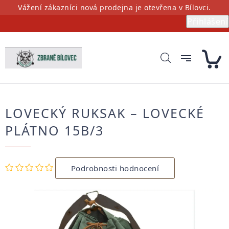
Přejít
Vážení zákazníci nová prodejna je otevřena v Bílovci.
na
Přihlášení
obsah
LOVECKÝ RUKSAK – LOVECKÉ
PLÁTNO 15B/3
Průměrné
Podrobnosti hodnocení
hodnocení
produktu
je
0,0
z
5
hvězdiček.