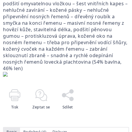
podšití omyvatelnou vložkou – šest vnitřních kapes –
nehlučné zavírání – kožené pásky – nehlučné
připevnění nosných řemenů – dřevěný roubík a
smyčka na konci řemenu – masivní nosné řemeny z
hovězí kůže, stavitelná délka, podšití pěnovou
gumou – protiskluzová úprava, kožené oko na
nosném řemenu – třeba pro připevnění vodící šňůry,
kožený cvoček na každém řemenu – zabrání
sklouznutí zbraně – snadné a rychlé odepínání
nosných řemenů lovecká plachtovina (54% bavlna,
46% len)
Tisk
Zeptat se
Sdílet
Popis
Podobné (4)
Diskuze