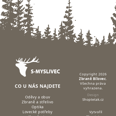
Zápatí
Copyright 2026
Zbraně Bílovec
.
Všechna práva
CO U NÁS NAJDETE
vyhrazena.
Design
Oděvy a obuv
Shoptetak.cz
Zbraně a střelivo
Optika
Lovecké potřeby
Vytvořil