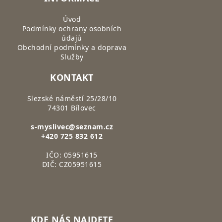
Úvod
Podmínky ochrany osobních
údajů
Obchodní podmínky a doprava
Služby
KONTAKT
Slezské náměstí 25/28/10
74301 Bílovec
s-myslivec@seznam.cz
+420 725 832 612
IČO: 05951615
DIČ: CZ05951615
KDE NÁS NAJDETE