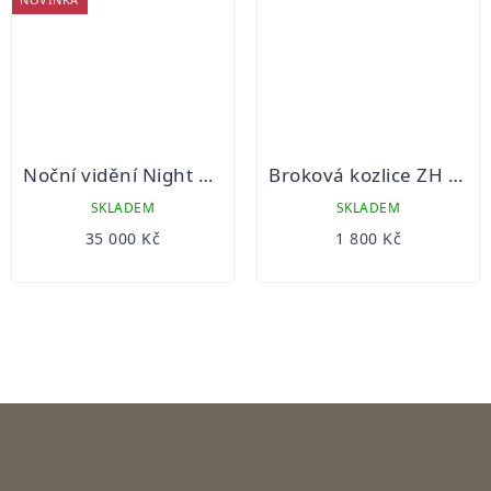
Noční vidění Night Pearl NP-MR gen2+ DEP noktovizor
Broková kozlice ZH 101
SKLADEM
SKLADEM
35 000 Kč
1 800 Kč