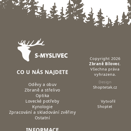
Zápatí
Copyright 2026
Zbraně Bílovec
.
Všechna práva
CO U NÁS NAJDETE
vyhrazena.
Design
Oděvy a obuv
Shoptetak.cz
Zbraně a střelivo
Optika
Lovecké potřeby
Vytvořil
Kynologie
Shoptet
Zpracování a skladování zvěřiny
Ostatní
INFORMACE