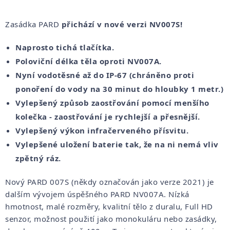
Zasádka PARD
přichází v nové verzi NV007S!
Naprosto tichá tlačítka.
Poloviční délka těla oproti NV007A.
Nyní vodotěsné až do IP-67 (chráněno proti
ponoření do vody na 30 minut do hloubky 1 metr.)
Vylepšený způsob zaostřování pomocí menšího
kolečka - zaostřování je rychlejší a přesnější.
Vylepšený výkon infračerveného přísvitu.
Vylepšené uložení baterie tak, že na ni nemá vliv
zpětný ráz.
Nový PARD 007S (někdy označován jako verze 2021) je
dalším vývojem úspěšného PARD NV007A. Nízká
hmotnost, malé rozměry, kvalitní tělo z duralu, Full HD
senzor, možnost použití jako monokuláru nebo zasádky,