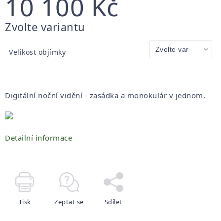
10 100 Kč
Měrná
Zvolte variantu
cena:
Velikost objímky
Digitální noční vidění - zasádka a monokulár v jednom.
Detailní informace
Tisk
Zeptat se
Sdílet