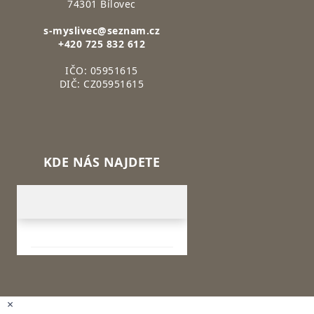
74301 Bílovec
s-myslivec@seznam.cz
+420 725 832 612
IČO: 05951615
DIČ: CZ05951615
KDE NÁS NAJDETE
×