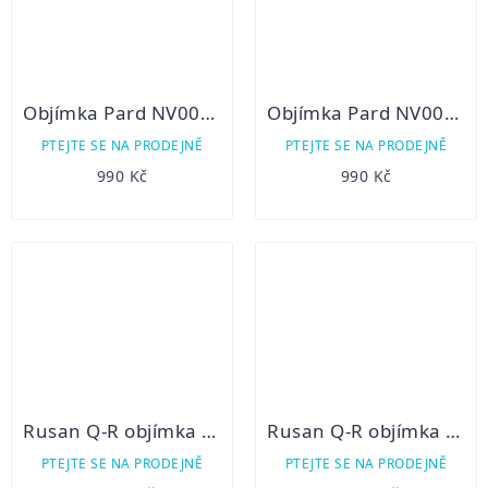
Objímka Pard NV007S a NV007SP 45mm
Objímka Pard NV007S a NV007SP 48mm
PTEJTE SE NA PRODEJNĚ
PTEJTE SE NA PRODEJNĚ
990 Kč
990 Kč
Rusan Q-R objímka pro Pard NV007S
Rusan Q-R objímka pro Pard NV007S pro atypické puškohledy (Swarovski, Zeiss, Leica)
PTEJTE SE NA PRODEJNĚ
PTEJTE SE NA PRODEJNĚ