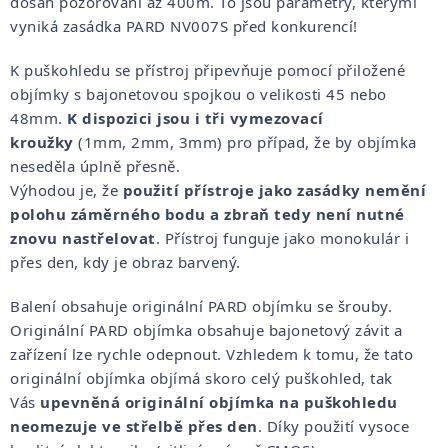
dosah pozorování až 400m. To jsou parametry, kterými
vyniká zasádka PARD NV007S před konkurencí!
K puškohledu se přístroj připevňuje pomocí přiložené
objímky s bajonetovou spojkou o velikosti 45 nebo
48mm.
K dispozici jsou i tři vymezovací
kroužky
(1mm, 2mm, 3mm) pro případ, že by objímka
neseděla úplně přesně.
Výhodou je, že
použití přístroje jako zasádky nemění
polohu záměrného bodu a zbraň tedy není nutné
znovu nastřelovat
. Přístroj funguje jako monokulár i
přes den, kdy je obraz barvený.
Balení obsahuje originální PARD objímku se šrouby.
Originální PARD objímka obsahuje bajonetový závit a
zařízení lze rychle odepnout. Vzhledem k tomu, že tato
originální objímka objímá skoro celý puškohled, tak
Vás
upevněná originální objímka na puškohledu
neomezuje ve střelbě přes den
.
Díky použití vysoce