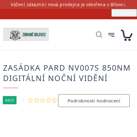
Přejít
Vážení zákazníci nová prodejna je otevřena v Bílovci.
na
Přihlášení
obsah
ZASÁDKA PARD NV007S 850NM
DIGITÁLNÍ NOČNÍ VIDĚNÍ
Průměrné
Podrobnosti hodnocení
AKCE
hodnocení
produktu
je
0,0
z
5
hvězdiček.