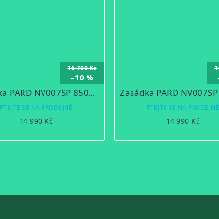
16 700 Kč
1
–10 %
Zasádka PARD NV007SP 850nm Digitální noční vidění
PTEJTE SE NA PRODEJNĚ
PTEJTE SE NA PRODEJN
14 990 Kč
14 990 Kč