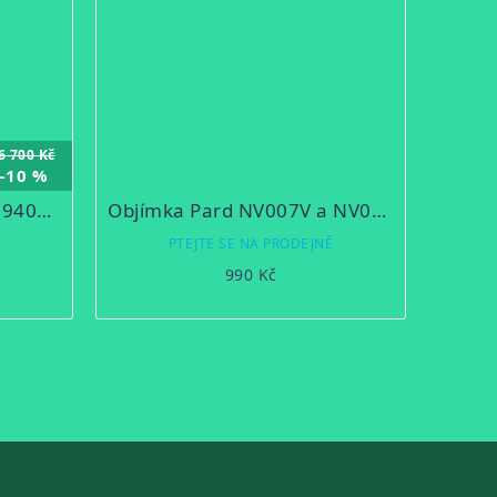
6 700 Kč
–10 %
Zasádka PARD NV007SP 940nm Digitální noční vidění
Objímka Pard NV007V a NV007A 48mm
Ě
PTEJTE SE NA PRODEJNĚ
990 Kč