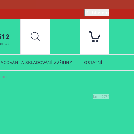
Přihlášení
612
Hledat
am.cz
RACOVÁNÍ A SKLADOVÁNÍ ZVĚŘINY
OSTATNÍ
PRODUK
51mm
Kód:
2751