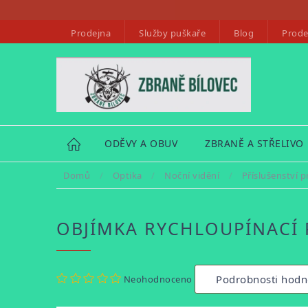
Přejít
na
Prodejna
Služby puškaře
Blog
Prode
obsah
HOME
ODĚVY A OBUV
ZBRANĚ A STŘELIVO
Domů
/
Optika
/
Noční vidění
/
Příslušenství p
OBJÍMKA RYCHLOUPÍNACÍ 
Průměrné
Podrobnosti hodn
Neohodnoceno
hodnocení
produktu
je