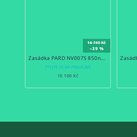
16 749 Kč
–39 %
Zasádka PARD NV007S 850nm Digitální noční vidění
PTEJTE SE NA PRODEJNĚ
10 100 Kč