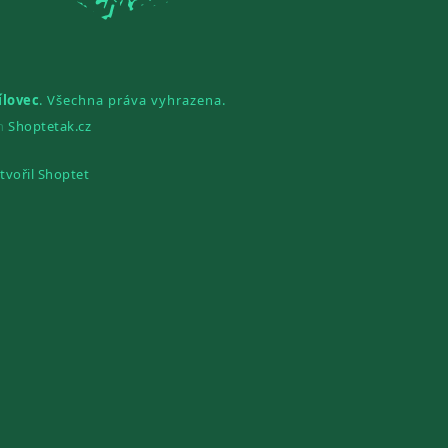
ílovec
. Všechna práva vyhrazena.
gn
Shoptetak.cz
tvořil Shoptet