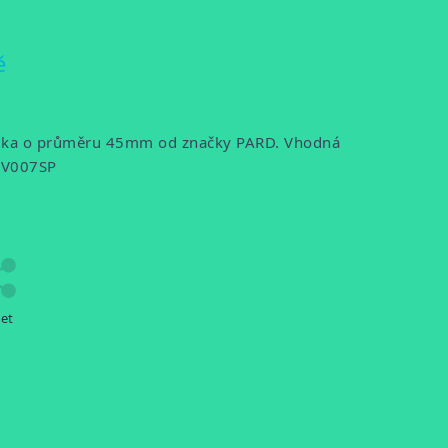
ě
jímka o průměru 45mm od značky PARD. Vhodná
NV007SP
let