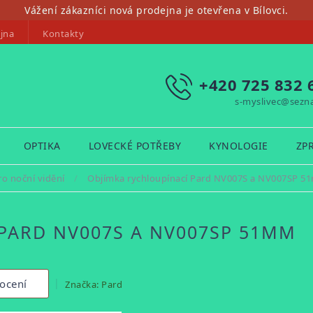
Vážení zákazníci nová prodejna je otevřena v Bílovci.
jna
Kontakty
+420 725 832 
s-myslivec@sezn
OPTIKA
LOVECKÉ POTŘEBY
KYNOLOGIE
ZP
ro noční vidění
/
Objímka rychloupínací Pard NV007S a NV007SP 
PARD NV007S A NV007SP 51MM
ocení
Značka:
Pard