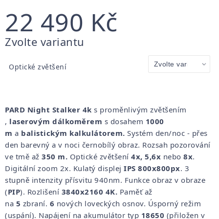
22 490 Kč
Měrná
Zvolte variantu
cena:
Optické zvětšení
PARD Night Stalker 4k
s proměnlivým zvětšením
,
laserovým dálkoměrem
s dosahem
1000
m
a
balistickým kalkulátorem.
Systém den/noc - přes
den barevný a v noci černobílý obraz. Rozsah pozorování
ve tmě až
35
0 m.
Optické zvětšení
4x,
5,6x
nebo
8x
.
Digitální zoom 2x. Kulatý displej
IPS 800x800px
.
3
stupně intenzity přísvitu 940nm. Funkce obraz v obraze
(
PIP
). Rozlišení
3840x2160
4K.
Paměť až
na
5
zbraní.
6
nových loveckých osnov. Úsporný režim
(uspání). Napájení na akumulátor typ
18650
(přiložen v