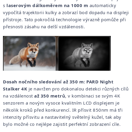
s
laserovým dálkoměrem na 1000 m
automaticky
vypočítá trajektorii kulky a zobrazí bod dopadu na displeji
přístroje. Tato pokročilá technologie výrazně pomůže při
přesnosti zásahu na delší vzdálenosti.
Dosah nočního sledování až 350 m:
PARD Night
Stalker 4K
je navržen pro dokonalou detekci různých cílů
na vzdálenost
až 350 metrů
, v kombinaci se svým 4K
senzorem a novým vysoce kvalitním LCD displejem je
několik kroků před konkurencí. IR přísvit 850nm má tři
intenzity přísvitu a nastavitelný světelný kužel, tak aby
bylo možné co nejlépe zajistit perfektní zobrazení cíle.