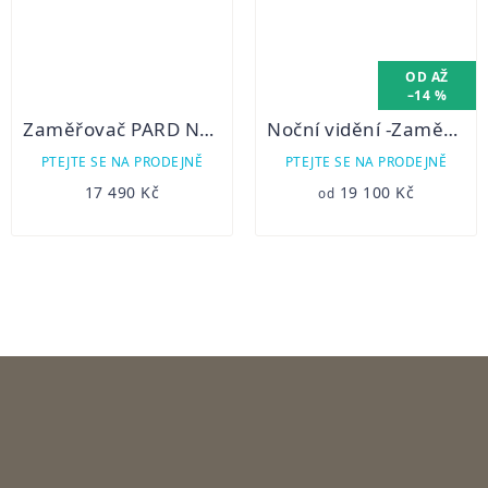
OD
AŽ
–14 %
Zaměřovač PARD NV008P verze 2020 (systém den/noc).
Noční vidění -Zaměřovač PARD DS35 940nm LRF verze s dálkoměrem! (systém den/noc)
PTEJTE SE NA PRODEJNĚ
PTEJTE SE NA PRODEJNĚ
17 490 Kč
19 100 Kč
od