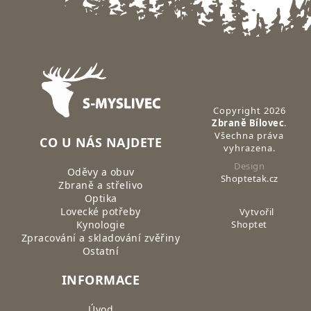
Zápatí
Copyright 2026
Zbraně Bílovec
.
Všechna práva
CO U NÁS NAJDETE
vyhrazena.
Design
Oděvy a obuv
Shoptetak.cz
Zbraně a střelivo
Optika
Lovecké potřeby
Vytvořil
Kynologie
Shoptet
Zpracování a skladování zvěřiny
Ostatní
INFORMACE
Úvod