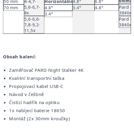
sníma
50 mm
4-4,7-
Horizontální
4.8°
6.8°
5,6-6,7-
Pard 4
70 mm
4.8°
3.4°
4.8°
8x
3840x
3.4°
5,6-6,6-
Pard 4
7,8-9,2-
3840x
11,5x
Obsah balení:
Zaměřovač PARD Night Stalker 4K
Kvalitní transportní taška
Propojovací kabel USB-C
Návod v češtině
Čistící hadřík na optiku
1x nabíjecí baterie 18650
Montáž (2x 30mm kroužky)