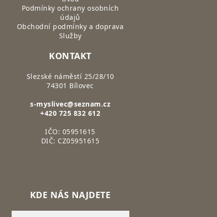
Podmínky ochrany osobních
údajů
Obchodní podmínky a doprava
Služby
KONTAKT
Slezské náměstí 25/28/10
74301 Bílovec
s-myslivec@seznam.cz
+420 725 832 612
IČO: 05951615
DIČ: CZ05951615
KDE NÁS NAJDETE