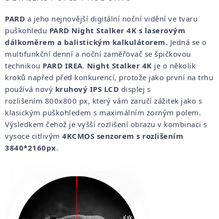
PARD
a jeho nejnovější digitální noční v
idění ve tv
aru
puškohledu
PARD Night Stalker 4K s laserovým
dálkoměrem a balistickým kalkulátorem.
Jedná se o
multifunkční denní a noční zaměřovač se špičkovou
technikou
PARD IREA
.
Night Stalker 4K
je o několik
kroků napřed před konkurencí, protože jako první na trhu
používá nový
kruhový IPS LCD
displej s
rozlišením 800x800 px, který vám zaručí zážitek jako s
klasickým puškohledem s maximálním zorným polem.
Výsledkem čehož je vyšší rozlišení obrazu v kombinaci s
vysoce citlivým
4KCMOS senzorem s rozlišením
3840*2160px
.