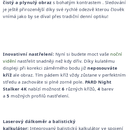
čistý a plynulý obraz
s bohatým kontrastem . Sledování
je ještě přirozenější díky své rychlé odezvě kterou člověk
vnímá jako by se díval přes tradiční denní optiku!
Inovativní nastřelení:
Nyní si budete moct vaše
noční
vidění
nastřelit snadněji než kdy dřív. Díky kulatému
displeji při korekci záměrného bodu již
neposouváte
kříž
ale obraz. Tím pádem kříž vždy zůstane v perfektním
středu a zachováte si plné zorné pole.
PARD Night
Stalker 4K
nabízí možnost
6
různých křížů,
4
barev
a
5
možných profilů nastřelení.
Laserový dálkoměr a balistický
kalkulátor:
Integrovaný balistický kalkulátor ve spojení