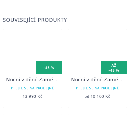
SOUVISEJÍCÍ PRODUKTY
AŽ
–45 %
–43 %
Noční vidění -Zaměřovač Pard NV008S 940nm LRF verze s dálkoměrem! (systém den/noc)
Noční vidění -Zaměřovač Pard NV008S 940nm (systém den/noc)
PTEJTE SE NA PRODEJNĚ
PTEJTE SE NA PRODEJNĚ
13 990 Kč
10 160 Kč
od