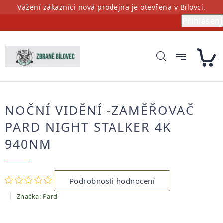
Přejít
Vážení zákazníci nová prodejna je otevřena v Bílovci.
na
Přihlášení
obsah
NOČNÍ VIDĚNÍ -ZAMĚŘOVAČ
PARD NIGHT STALKER 4K
940NM
Průměrné
Podrobnosti hodnocení
hodnocení
produktu
Značka:
Pard
je
0,0
z